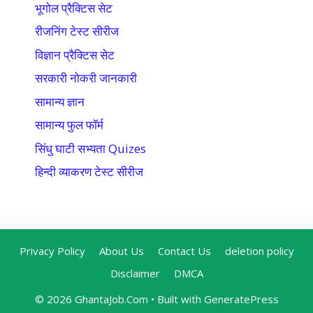
भूगोल प्रैक्टिस सेट
रीजनिंग टेस्ट सीरीज
विज्ञान प्रैक्टिस सेट
सरकारी नोकरी जानकारी
सामान्य ज्ञान
सामान्य फुल फॉर्म
सिंधु घाटी सभ्यता Quizes
हिन्दी व्याकरण टेस्ट सीरीज
Privacy Policy
About Us
Contact Us
deletion policy
Disclaimer
DMCA
© 2026 GhantaJob.Com
• Built with
GeneratePress