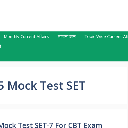
Monthly Current Affairs
सामान्य ज्ञान
Topic Wise Current Aff
ी
5 Mock Test SET
Mock Test SET-7 For CBT Exam