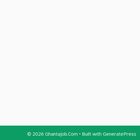
© 2026 GhantaJob.Com
• Built with
GeneratePress