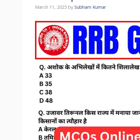
March 11, 2025
by
Subham Kumar