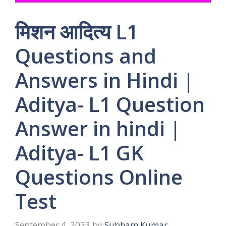
मिशन आदित्य L1
Questions and
Answers in Hindi |
Aditya- L1 Question
Answer in hindi |
Aditya- L1 GK
Questions Online
Test
September 4, 2023
by
Subham Kumar