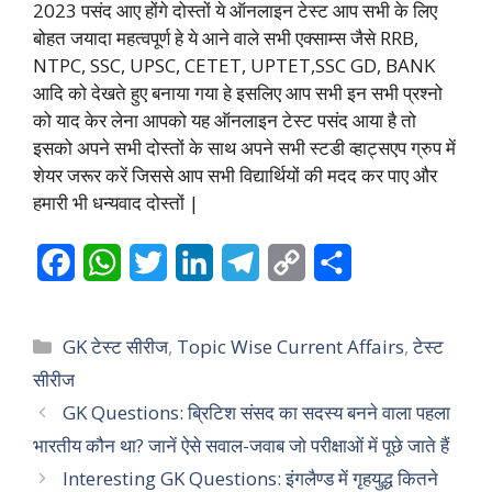
2023 पसंद आए होंगे दोस्तों ये ऑनलाइन टेस्ट आप सभी के लिए
बोहत जयादा महत्वपूर्ण हे ये आने वाले सभी एक्साम्स जैसे RRB,
NTPC, SSC, UPSC, CETET, UPTET,SSC GD, BANK
आदि को देखते हुए बनाया गया हे इसलिए आप सभी इन सभी प्रश्नो
को याद केर लेना आपको यह ऑनलाइन टेस्ट पसंद आया है तो
इसको अपने सभी दोस्तों के साथ अपने सभी स्टडी व्हाट्सएप ग्रुप में
शेयर जरूर करें जिससे आप सभी विद्यार्थियों की मदद कर पाए और
हमारी भी धन्यवाद दोस्तों |
F
W
T
L
T
C
S
a
h
w
i
e
o
h
c
a
i
n
l
p
a
Categories
GK टेस्ट सीरीज
,
Topic Wise Current Affairs
,
टेस्ट
e
t
t
k
e
y
r
सीरीज
GK Questions: ब्रिटिश संसद का सदस्य बनने वाला पहला
b
s
t
e
g
L
e
भारतीय कौन था? जानें ऐसे सवाल-जवाब जो परीक्षाओं में पूछे जाते हैं
o
A
e
d
r
i
Interesting GK Questions: इंगलैण्ड में गृहयुद्ध कितने
o
p
r
I
a
n