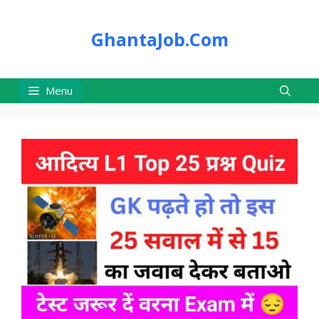
Skip
to
GhantaJob.Com
content
Menu