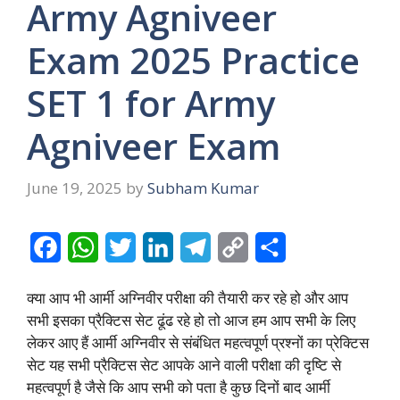
Army Agniveer
Exam 2025 Practice
SET 1 for Army
Agniveer Exam
June 19, 2025
by
Subham Kumar
F
W
T
L
T
C
S
a
h
w
i
e
o
h
क्या आप भी आर्मी अग्निवीर परीक्षा की तैयारी कर रहे हो और आप
c
a
i
n
l
p
a
सभी इसका प्रैक्टिस सेट ढूंढ रहे हो तो आज हम आप सभी के लिए
e
t
t
k
e
y
r
लेकर आए हैं आर्मी अग्निवीर से संबंधित महत्वपूर्ण प्रश्नों का प्रेक्टिस
सेट यह सभी प्रैक्टिस सेट आपके आने वाली परीक्षा की दृष्टि से
b
s
t
e
g
L
e
महत्वपूर्ण है जैसे कि आप सभी को पता है कुछ दिनों बाद आर्मी
o
A
e
d
r
i