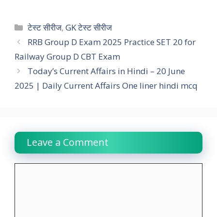
a
h
w
i
e
o
h
c
a
i
n
l
p
a
Categories
टेस्ट सीरीज
,
GK टेस्ट सीरीज
e
t
t
k
e
y
r
RRB Group D Exam 2025 Practice SET 20 for
Railway Group D CBT Exam
b
s
t
e
g
L
e
Today’s Current Affairs in Hindi – 20 June
o
A
e
d
r
i
2025 | Daily Current Affairs One liner hindi mcq
o
p
r
I
a
n
k
p
n
m
k
Leave a Comment
Comment