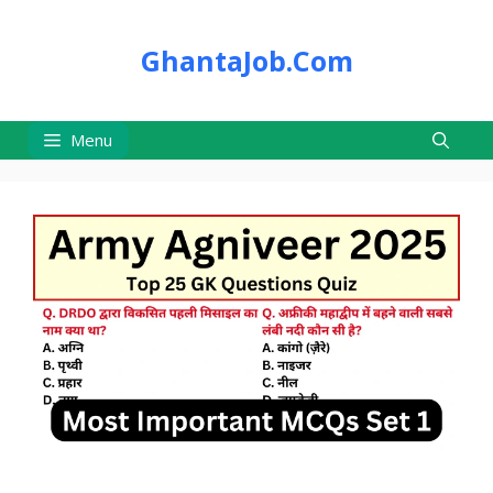
Skip
to
GhantaJob.Com
content
Menu