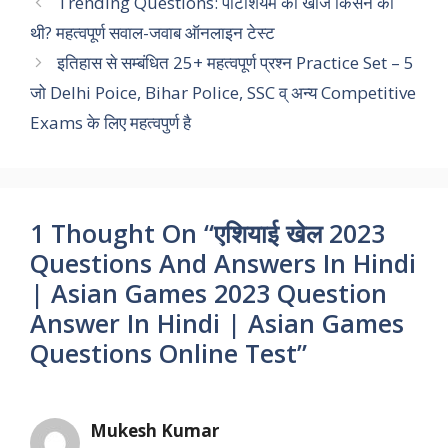
Trending Questions: पोटैशियम की खोज किसने की
b
s
t
e
g
L
e
थी? महत्वपूर्ण सवाल-जवाब ऑनलाइन टेस्ट
o
A
e
d
r
i
इतिहास से सम्बंधित 25+ महत्वपूर्ण प्रश्न Practice Set – 5
o
p
r
I
a
n
जो Delhi Poice, Bihar Police, SSC व् अन्य Competitive
k
p
n
m
k
Exams के लिए महत्वपुर्ण है
1 Thought On “एशियाई खेल 2023
Questions And Answers In Hindi
| Asian Games 2023 Question
Answer In Hindi | Asian Games
Questions Online Test”
Mukesh Kumar