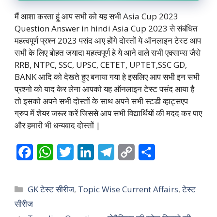
मैं आशा करता हूं आप सभी को यह सभी Asia Cup 2023
Question Answer in hindi Asia Cup 2023 से संबंधित
महत्वपूर्ण प्रश्न 2023 पसंद आए होंगे दोस्तों ये ऑनलाइन टेस्ट आप
सभी के लिए बोहत जयादा महत्वपूर्ण हे ये आने वाले सभी एक्साम्स जैसे
RRB, NTPC, SSC, UPSC, CETET, UPTET,SSC GD,
BANK आदि को देखते हुए बनाया गया हे इसलिए आप सभी इन सभी
प्रश्नो को याद केर लेना आपको यह ऑनलाइन टेस्ट पसंद आया है
तो इसको अपने सभी दोस्तों के साथ अपने सभी स्टडी व्हाट्सएप
ग्रुप में शेयर जरूर करें जिससे आप सभी विद्यार्थियों की मदद कर पाए
और हमारी भी धन्यवाद दोस्तों |
F
W
T
L
T
C
S
a
h
w
i
e
o
h
c
a
i
n
l
p
a
Categories
GK टेस्ट सीरीज
,
Topic Wise Current Affairs
,
टेस्ट
e
t
t
k
e
y
r
सीरीज