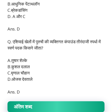
B.आधुनिक पेंटाथलॉन
C.ब्रेकडांसिंग
D. A और C
Ans. D
Q. एशियाई खेलों में पुरुषों की व्यक्तिगत कंपाउंड तीरंदाजी स्पर्धा में
स्वर्ण पदक किसने जीता?
A.तुषार शेल्के
B.कुशल दलाल
C.मृणाल चौहान
D.ओजस देवताले
Ans. D
अंतिम शब्द