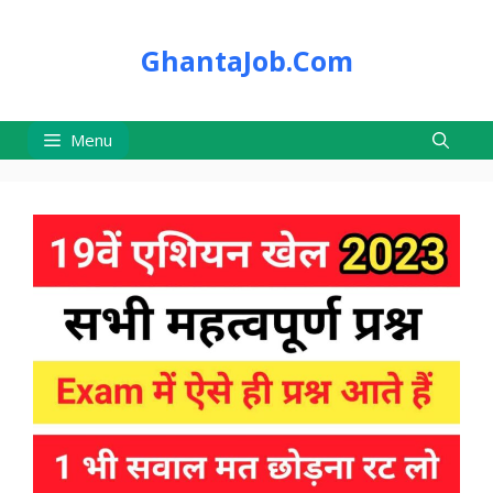
Skip
to
GhantaJob.Com
content
Menu