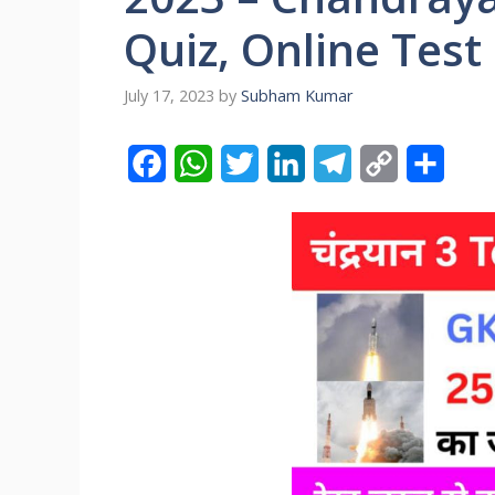
Quiz, Online Test
July 17, 2023
by
Subham Kumar
F
W
T
L
T
C
S
a
h
w
i
e
o
h
c
a
i
n
l
p
a
e
t
t
k
e
y
r
b
s
t
e
g
L
e
o
A
e
d
r
i
o
p
r
I
a
n
k
p
n
m
k