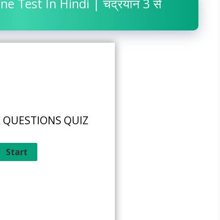
e Test In Hindi | चंद्रयान 3 से
 GK QUESTIONS QUIZ