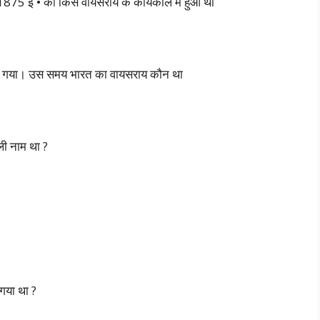
ा 1875 ई • को किस वायसराय के कार्यकाल में हुआ था
या गया। उस समय भारत का वायसराय कौन था
ली नाम था ?
 गया था ?