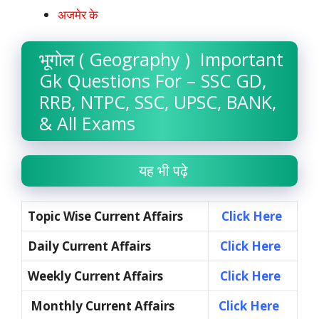
अजमेर के
भूगोल ( Geography ) Important
Gk Questions For – SSC GD,
RRB, NTPC, SSC, UPSC, BANK,
& All Exams
यह भी पढ़े
Topic Wise Current Affairs
Click Here
Daily Current Affairs
Click Here
Weekly Current Affairs
Click Here
Monthly Current Affairs
Click Here