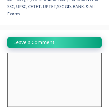
k
p
n
m
k
SSC, UPSC, CETET, UPTET,SSC GD, BANK, & All
Exams
Leave a Comment
Comment