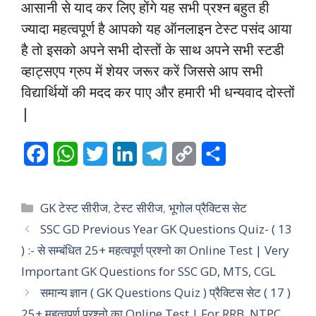
आसानी से याद कर लिए होंगे यह सभी प्रश्न बहुत ही
ज्यादा महत्वपूर्ण है आपको यह ऑनलाइन टेस्ट पसंद आया
है तो इसको अपने सभी दोस्तों के साथ अपने सभी स्टडी
व्हाट्सएप ग्रुप में शेयर जरूर करें जिससे आप सभी
विद्यार्थियों की मदद कर पाए और हमारी भी धन्यवाद दोस्तों
|
F
W
T
L
T
C
S
a
h
w
i
e
o
h
c
a
i
n
l
p
a
Categories
GK टेस्ट सीरीज
,
टेस्ट सीरीज
,
भूगोल प्रैक्टिस सेट
e
t
t
k
e
y
r
SSC GD Previous Year GK Questions Quiz- ( 13
) :- से सम्बंधित 25+ महत्वपूर्ण प्रश्नो का Online Test | Very
b
s
t
e
g
L
e
Important GK Questions for SSC GD, MTS, CGL
o
A
e
d
r
i
समान्य ज्ञान ( GK Questions Quiz ) प्रैक्टिस सेट ( 17 )
o
p
r
I
a
n
25+ महत्वपूर्ण प्रश्नो का Online Test | For RRB, NTPC,