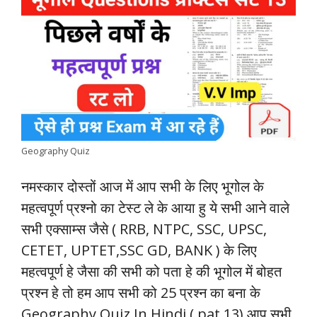
c
a
i
n
l
p
a
e
t
t
k
e
y
r
b
s
t
e
g
L
e
o
A
e
d
r
i
o
p
r
I
a
n
k
p
n
m
k
Geography Quiz
नमस्कार दोस्तों आज में आप सभी के लिए भूगोल के
महत्वपूर्ण प्रश्नो का टेस्ट ले के आया हु ये सभी आने वाले
सभी एक्साम्स जैसे ( RRB, NTPC, SSC, UPSC,
CETET, UPTET,SSC GD, BANK ) के लिए
महत्वपूर्ण हे जैसा की सभी को पता हे की भूगोल में बोहत
प्रश्न हे तो हम आप सभी को 25 प्रश्न का बना के
Geography Quiz In Hindi ( pat 13) आप सभी