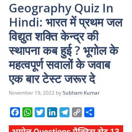
Geography Quiz In
Hindi: भारत में प्रथम जल
विद्युत शक्ति केन्द्र की
स्थापना कब हुई ? भूगोल के
महत्वपूर्ण सवालों के जवाब
एक बार टेस्ट जरूर दे
November 19, 2022
by
Subham Kumar
F
W
T
L
T
C
S
a
h
w
i
e
o
h