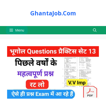
Skip
to
GhantaJob.Com
content
Menu