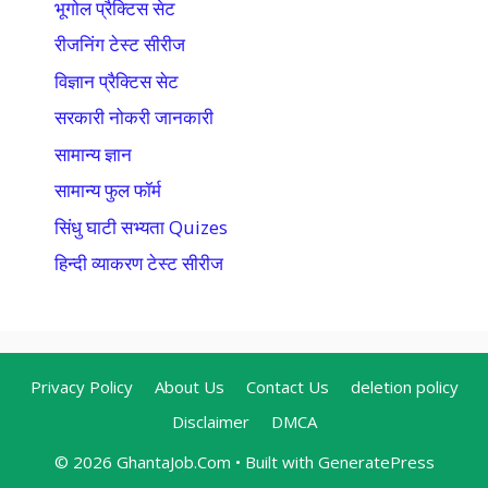
भूगोल प्रैक्टिस सेट
रीजनिंग टेस्ट सीरीज
विज्ञान प्रैक्टिस सेट
सरकारी नोकरी जानकारी
सामान्य ज्ञान
सामान्य फुल फॉर्म
सिंधु घाटी सभ्यता Quizes
हिन्दी व्याकरण टेस्ट सीरीज
Privacy Policy
About Us
Contact Us
deletion policy
Disclaimer
DMCA
© 2026 GhantaJob.Com
• Built with
GeneratePress