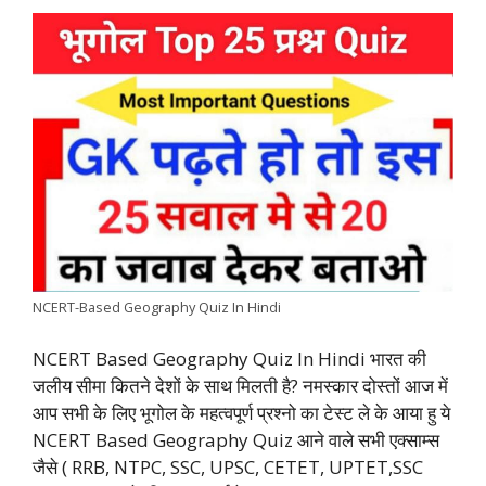
a
h
w
i
e
o
h
c
a
i
n
l
p
a
e
t
t
k
e
y
r
b
s
t
e
g
L
e
o
A
e
d
r
i
o
p
r
I
a
n
k
p
n
m
k
NCERT-Based Geography Quiz In Hindi
NCERT Based Geography Quiz In Hindi भारत की
जलीय सीमा कितने देशों के साथ मिलती है? नमस्कार दोस्तों आज में
आप सभी के लिए भूगोल के महत्वपूर्ण प्रश्नो का टेस्ट ले के आया हु ये
NCERT Based Geography Quiz आने वाले सभी एक्साम्स
जैसे ( RRB, NTPC, SSC, UPSC, CETET, UPTET,SSC