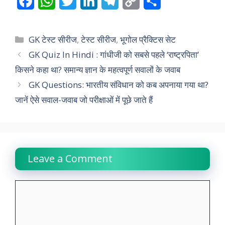
F
W
T
L
T
C
S
a
h
w
i
e
o
h
c
a
i
n
l
p
a
Categories
GK टेस्ट सीरीज
,
टेस्ट सीरीज
,
भूगोल प्रैक्टिस सेट
e
t
t
k
e
y
r
GK Quiz In Hindi : गांधीजी को सबसे पहले ‘राष्ट्रपिता’
किसने कहा था? समान्य ज्ञान के महत्वपूर्ण सवालों के जवाब
b
s
t
e
g
L
e
GK Questions: भारतीय संविधान को कब अपनाया गया था?
o
A
e
d
r
i
जानें ऐसे सवाल-जवाब जो परीक्षाओं में पूछे जाते हैं
o
p
r
I
a
n
k
p
n
m
k
Leave a Comment
Comment