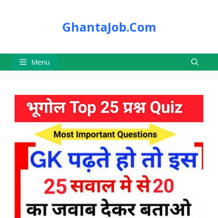
Skip
to
GhantaJob.Com
content
Menu