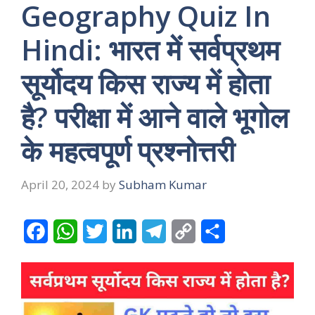
Geography Quiz In
Hindi: भारत में सर्वप्रथम
सूर्योदय किस राज्य में होता
है? परीक्षा में आने वाले भूगोल
के महत्वपूर्ण प्रश्नोत्तरी
April 20, 2024
by
Subham Kumar
F
W
T
L
T
C
S
a
h
w
i
e
o
h
c
a
i
n
l
p
a
e
t
t
k
e
y
r