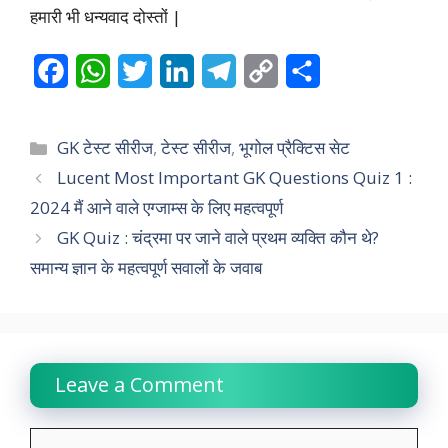
हमारी भी धन्यवाद दोस्तों |
F
W
T
L
T
C
S
a
h
w
i
e
o
h
c
a
i
n
l
p
a
Categories
GK टेस्ट सीरीज
,
टेस्ट सीरीज
,
भूगोल प्रैक्टिस सेट
e
t
t
k
e
y
r
Lucent Most Important GK Questions Quiz 1 :
2024 मैं आने वाले एग्जाम्स के लिए महत्वपूर्ण
b
s
t
e
g
L
e
GK Quiz : चंद्रमा पर जाने वाले प्रथम व्यक्ति कौन थे?
o
A
e
d
r
i
समान्य ज्ञान के महत्वपूर्ण सवालों के जवाब
o
p
r
I
a
n
k
p
n
m
k
Leave a Comment
Comment