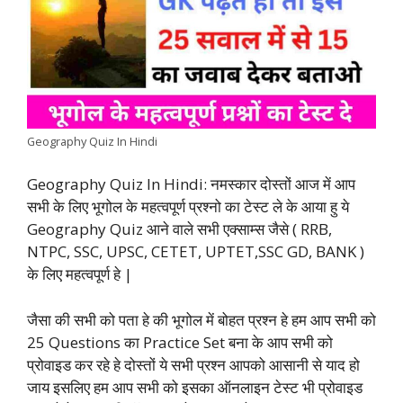
b
s
t
e
g
L
e
o
A
e
d
r
i
o
p
r
I
a
n
k
p
n
m
k
Geography Quiz In Hindi
Geography Quiz In Hindi: नमस्कार दोस्तों आज में आप
सभी के लिए भूगोल के महत्वपूर्ण प्रश्नो का टेस्ट ले के आया हु ये
Geography Quiz आने वाले सभी एक्साम्स जैसे ( RRB,
NTPC, SSC, UPSC, CETET, UPTET,SSC GD, BANK )
के लिए महत्वपूर्ण हे |
जैसा की सभी को पता हे की भूगोल में बोहत प्रश्न हे हम आप सभी को
25 Questions का Practice Set बना के आप सभी को
प्रोवाइड कर रहे हे दोस्तों ये सभी प्रश्न आपको आसानी से याद हो
जाय इसलिए हम आप सभी को इसका ऑनलाइन टेस्ट भी प्रोवाइड