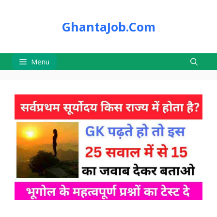
Skip
to
GhantaJob.Com
content
Menu