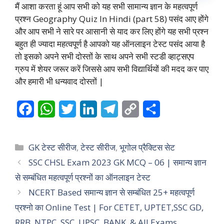
मैं आशा करता हूं आप सभी को यह सभी सामान्य ज्ञान के महत्वपूर्ण
प्रश्न Geography Quiz In Hindi (part 58) पसंद आए होंगे
और आप सभी ने सारे पर आसानी से याद कर लिए होंगे यह सभी प्रश्न
बहुत ही ज्यादा महत्वपूर्ण है आपको यह ऑनलाइन टेस्ट पसंद आया है
तो इसको अपने सभी दोस्तों के साथ अपने सभी स्टडी व्हाट्सएप
ग्रुप में शेयर जरूर करें जिससे आप सभी विद्यार्थियों की मदद कर पाए
और हमारी भी धन्यवाद दोस्तों |
F
W
T
L
T
C
S
a
h
w
i
e
o
h
c
a
i
n
l
p
a
Categories
GK टेस्ट सीरीज
,
टेस्ट सीरीज
,
भूगोल प्रैक्टिस सेट
e
t
t
k
e
y
r
SSC CHSL Exam 2023 GK MCQ – 06 | समान्य ज्ञान
से सम्बंधित महत्वपूर्ण प्रश्नों का ऑनलाइन टेस्ट
b
s
t
e
g
L
e
NCERT Based समान्य ज्ञान से सम्बंधित 25+ महत्वपूर्ण
o
A
e
d
r
i
प्रश्नो का Online Test | For CETET, UPTET,SSC GD,
o
p
r
I
a
n
RRB, NTPC, SSC, UPSC, BANK, & All Exams