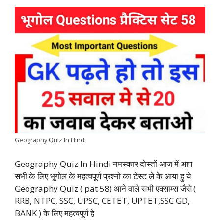
e
t
t
k
e
y
r
b
s
t
e
g
L
e
o
A
e
d
r
i
o
p
r
I
a
n
k
p
n
m
k
Geography Quiz In Hindi
Geography Quiz In Hindi नमस्कार दोस्तों आज में आप
सभी के लिए भूगोल के महत्वपूर्ण प्रश्नो का टेस्ट ले के आया हु ये
Geography Quiz ( pat 58) आने वाले सभी एक्साम्स जैसे (
RRB, NTPC, SSC, UPSC, CETET, UPTET,SSC GD,
BANK ) के लिए महत्वपूर्ण हे