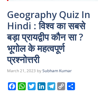
Geography Quiz In
Hindi : विश्व का सबसे
बड़ा प्रायद्वीप कौन सा ?
भूगोल के महत्वपूर्ण
प्रश्नोत्तरी
March 21, 2023
by
Subham Kumar
F
W
T
L
T
C
S
a
h
w
i
e
o
h
c
a
i
n
l
p
a