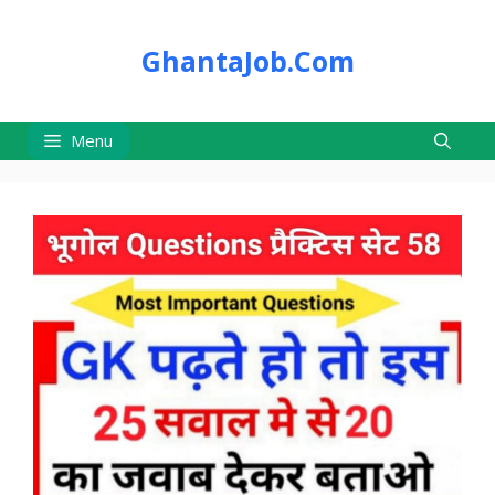
Skip
to
GhantaJob.Com
content
Menu