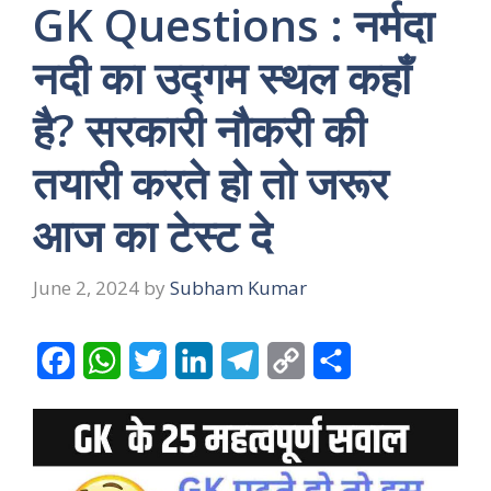
GK Questions : नर्मदा
नदी का उद्गम स्थल कहाँ
है? सरकारी नौकरी की
तयारी करते हो तो जरूर
आज का टेस्ट दे
June 2, 2024
by
Subham Kumar
F
W
T
L
T
C
S
a
h
w
i
e
o
h
c
a
i
n
l
p
a
e
t
t
k
e
y
r