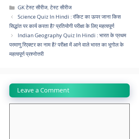
c
a
i
n
l
p
a
Categories
GK टेस्ट सीरीज
,
टेस्ट सीरीज
e
t
t
k
e
y
r
Science Quiz In Hindi : रॉकेट का ऊपर जाना किस
सिद्धांत पर कार्य करता है? प्रतियोगी परीक्षा के लिए महत्वपूर्ण
b
s
t
e
g
L
e
Indian Geography Quiz In Hindi : भारत के प्रथम
o
A
e
d
r
i
परमाणु रिएक्टर का नाम है? परीक्षा में आने वाले भारत का भूगोल के
o
p
r
I
a
n
महत्वपूर्ण प्रश्नोत्तरी
k
p
n
m
k
Leave a Comment
Comment