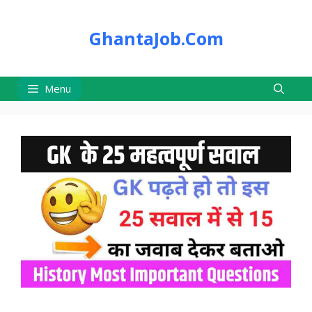
Skip
to
GhantaJob.Com
content
Menu