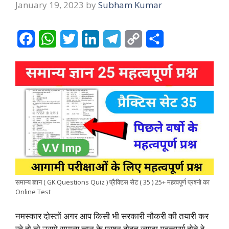
January 19, 2023
by
Subham Kumar
F
W
T
L
T
C
S
a
h
w
i
e
o
h
c
a
i
n
l
p
a
e
t
t
k
e
y
r
b
s
t
e
g
L
e
o
A
e
d
r
i
o
p
r
I
a
n
k
p
n
m
k
समान्य ज्ञान ( GK Questions Quiz ) प्रैक्टिस सेट ( 35 ) 25+ महत्वपूर्ण प्रश्नो का
Online Test
नमस्कार दोस्तों अगर आप किसी भी सरकारी नौकरी की तयारी कर
रहे हो तो उसमे समान्य ज्ञान के प्रश्न बोहत ज्यादा महत्वपूर्ण होते हे