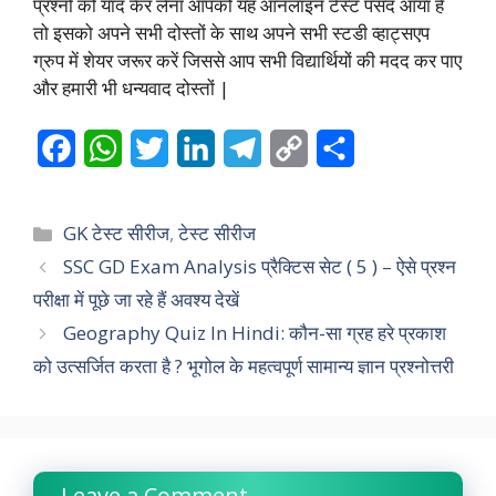
प्रश्नो को याद केर लेना आपको यह ऑनलाइन टेस्ट पसंद आया है
तो इसको अपने सभी दोस्तों के साथ अपने सभी स्टडी व्हाट्सएप
ग्रुप में शेयर जरूर करें जिससे आप सभी विद्यार्थियों की मदद कर पाए
और हमारी भी धन्यवाद दोस्तों |
F
W
T
L
T
C
S
a
h
w
i
e
o
h
c
a
i
n
l
p
a
Categories
GK टेस्ट सीरीज
,
टेस्ट सीरीज
e
t
t
k
e
y
r
SSC GD Exam Analysis प्रैक्टिस सेट ( 5 ) – ऐसे प्रश्न
परीक्षा में पूछे जा रहे हैं अवश्य देखें
b
s
t
e
g
L
e
Geography Quiz In Hindi: कौन-सा ग्रह हरे प्रकाश
o
A
e
d
r
i
को उत्सर्जित करता है ? भूगोल के महत्वपूर्ण सामान्य ज्ञान प्रश्नोत्तरी
o
p
r
I
a
n
k
p
n
m
k
Leave a Comment