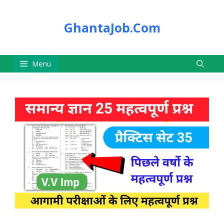
Skip
to
GhantaJob.Com
content
Menu