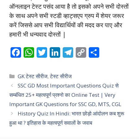
ऑनलाइन टेस्ट पसंद आया है तो इसको अपने सभी दोस्तों
के साथ अपने सभी स्टडी व्हाट्सएप ग्रुप में शेयर जरूर
करें जिससे आप सभी विद्यार्थियों की मदद कर पाए और
हमारी भी धन्यवाद दोस्तों |
F
W
T
L
T
C
S
a
h
w
i
e
o
h
c
a
i
n
l
p
a
Categories
GK टेस्ट सीरीज
,
टेस्ट सीरीज
e
t
t
k
e
y
r
SSC GD Most Important Questions Quiz से
सम्बंधित 25+ महत्वपूर्ण प्रश्नो का Online Test | Very
b
s
t
e
g
L
e
Important GK Questions for SSC GD, MTS, CGL
o
A
e
d
r
i
History Quiz In Hindi: भारत छोड़ो आंदोलन कब शुरू
o
p
r
I
a
n
हुआ था ? इतिहास के महत्वपूर्ण सवालों के जवाब
k
p
n
m
k