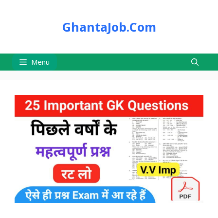
Skip
to
GhantaJob.Com
content
Menu