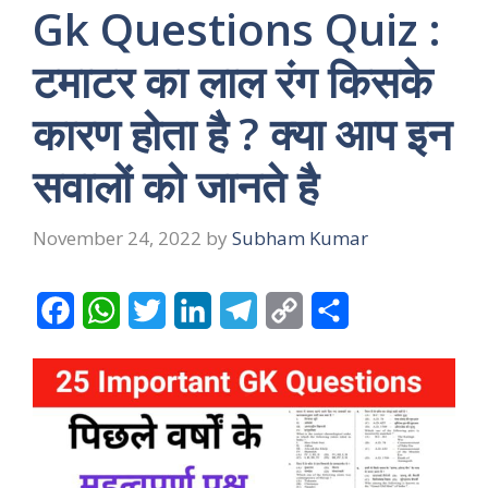
Gk Questions Quiz :
टमाटर का लाल रंग किसके
कारण होता है ? क्या आप इन
सवालों को जानते है
November 24, 2022
by
Subham Kumar
F
W
T
L
T
C
S
a
h
w
i
e
o
h
c
a
i
n
l
p
a
e
t
t
k
e
y
r
b
s
t
e
g
L
e