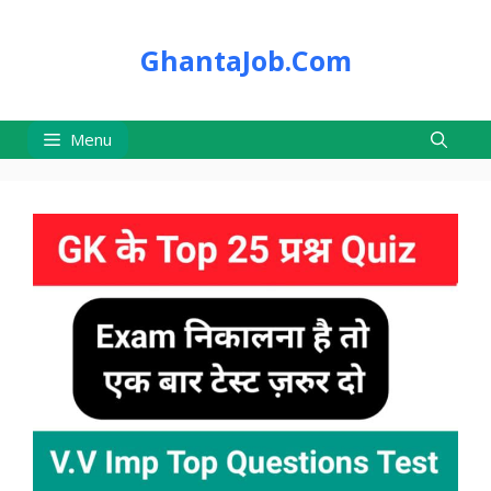
Skip
to
GhantaJob.Com
content
Menu