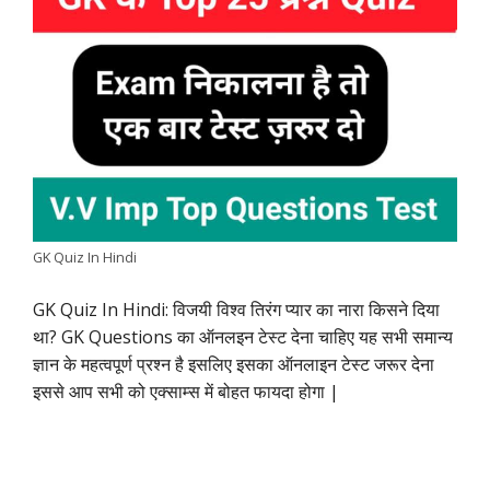
e
t
t
k
e
y
r
b
s
t
e
g
L
e
o
A
e
d
r
i
o
p
r
I
a
n
k
p
n
m
k
GK Quiz In Hindi
GK Quiz In Hindi: विजयी विश्व तिरंग प्यार का नारा किसने दिया
था? GK Questions का ऑनलइन टेस्ट देना चाहिए यह सभी समान्य
ज्ञान के महत्वपूर्ण प्रश्न है इसलिए इसका ऑनलाइन टेस्ट जरूर देना
इससे आप सभी को एक्साम्स में बोहत फायदा होगा |