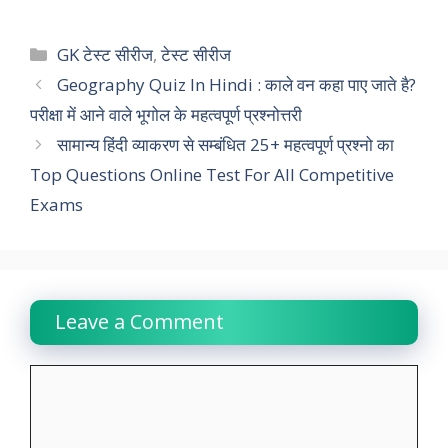
a
h
w
i
e
o
h
c
a
i
n
l
p
a
Categories
GK टेस्ट सीरीज
,
टेस्ट सीरीज
e
t
t
k
e
y
r
Geography Quiz In Hindi : काले वन कहा पाए जाते है?
परीक्षा में आने वाले भूगोल के महत्वपूर्ण प्रश्नोत्तरी
b
s
t
e
g
L
e
सामान्य हिंदी व्याकरण से सम्बंधित 25+ महत्वपूर्ण प्रश्नो का
o
A
e
d
r
i
Top Questions Online Test For All Competitive
o
p
r
I
a
n
Exams
k
p
n
m
k
Leave a Comment
Comment