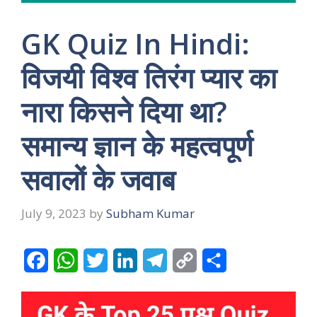
GK Quiz In Hindi:
विजयी विश्व तिरंग प्यार का
नारा किसने दिया था?
समान्य ज्ञान के महत्वपूर्ण
सवालों के जवाब
July 9, 2023
by
Subham Kumar
F
W
T
L
T
C
S
a
h
w
i
e
o
h
c
a
i
n
l
p
a