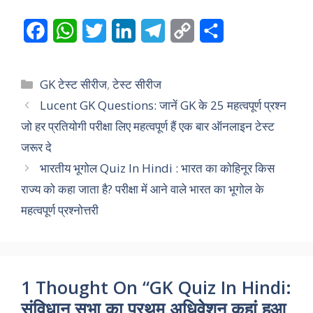
F
W
T
L
T
C
S
a
h
w
i
e
o
h
c
a
i
n
l
p
a
Categories
GK टेस्ट सीरीज
,
टेस्ट सीरीज
e
t
t
k
e
y
r
Lucent GK Questions: जानें GK के 25 महत्वपूर्ण प्रश्न
जो हर प्रतियोगी परीक्षा लिए महत्वपूर्ण हैं एक बार ऑनलाइन टेस्ट
b
s
t
e
g
L
e
जरूर दे
o
A
e
d
r
i
भारतीय भूगोल Quiz In Hindi : भारत का कोहिनूर किस
o
p
r
I
a
n
राज्य को कहा जाता है? परीक्षा में आने वाले भारत का भूगोल के
k
p
n
m
k
महत्वपूर्ण प्रश्नोत्तरी
1 Thought On “GK Quiz In Hindi:
संविधान सभा का प्रथम अधिवेशन कहां हुआ