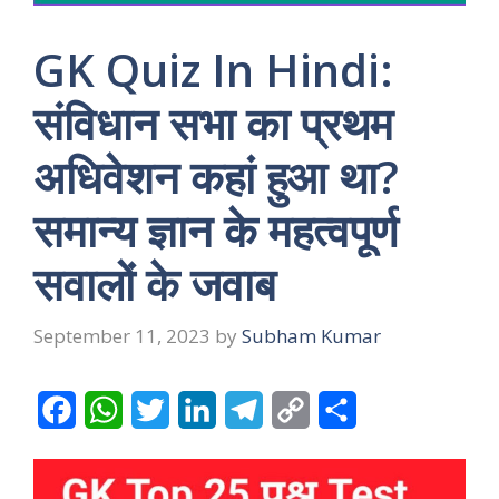
GK Quiz In Hindi:
संविधान सभा का प्रथम
अधिवेशन कहां हुआ था?
समान्य ज्ञान के महत्वपूर्ण
सवालों के जवाब
September 11, 2023
by
Subham Kumar
F
W
T
L
T
C
S
a
h
w
i
e
o
h
c
a
i
n
l
p
a