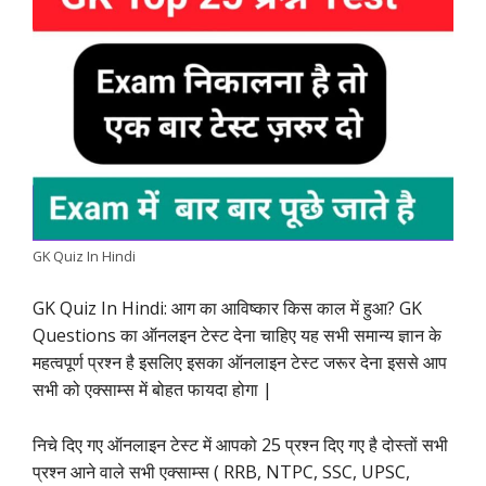
e
t
t
k
e
y
r
b
s
t
e
g
L
e
o
A
e
d
r
i
o
p
r
I
a
n
k
p
n
m
k
GK Quiz In Hindi
GK Quiz In Hindi: आग का आविष्कार किस काल में हुआ? GK
Questions का ऑनलइन टेस्ट देना चाहिए यह सभी समान्य ज्ञान के
महत्वपूर्ण प्रश्न है इसलिए इसका ऑनलाइन टेस्ट जरूर देना इससे आप
सभी को एक्साम्स में बोहत फायदा होगा |
निचे दिए गए ऑनलाइन टेस्ट में आपको 25 प्रश्न दिए गए है दोस्तों सभी
प्रश्न आने वाले सभी एक्साम्स ( RRB, NTPC, SSC, UPSC,