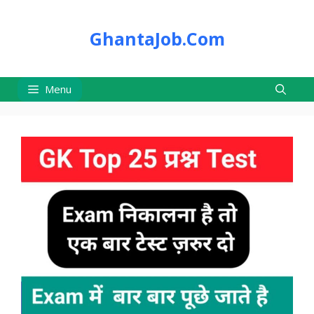
Skip
to
GhantaJob.Com
content
Menu