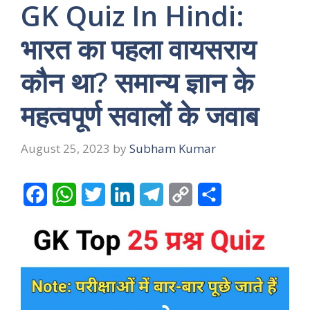
GK Quiz In Hindi:
भारत का पहला वायसराय
कौन था? समान्य ज्ञान के
महत्वपूर्ण सवालों के जवाब
August 25, 2023
by
Subham Kumar
F
W
T
L
T
C
S
a
h
w
i
e
o
h
c
a
i
n
l
p
a
e
t
t
k
e
y
r
b
s
t
e
g
L
e