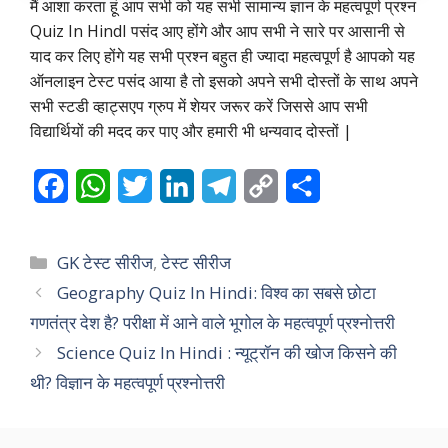
मैं आशा करता हूं आप सभी को यह सभी सामान्य ज्ञान के महत्वपूर्ण प्रश्न
Quiz In HindI पसंद आए होंगे और आप सभी ने सारे पर आसानी से
याद कर लिए होंगे यह सभी प्रश्न बहुत ही ज्यादा महत्वपूर्ण है आपको यह
ऑनलाइन टेस्ट पसंद आया है तो इसको अपने सभी दोस्तों के साथ अपने
सभी स्टडी व्हाट्सएप ग्रुप में शेयर जरूर करें जिससे आप सभी
विद्यार्थियों की मदद कर पाए और हमारी भी धन्यवाद दोस्तों |
F
W
T
L
T
C
S
a
h
w
i
e
o
h
c
a
i
n
l
p
a
Categories
GK टेस्ट सीरीज
,
टेस्ट सीरीज
e
t
t
k
e
y
r
Geography Quiz In Hindi: विश्व का सबसे छोटा
गणतंत्र देश है? परीक्षा में आने वाले भूगोल के महत्वपूर्ण प्रश्नोत्तरी
b
s
t
e
g
L
e
Science Quiz In Hindi : न्यूट्रॉन की खोज किसने की
o
A
e
d
r
i
थी? विज्ञान के महत्वपूर्ण प्रश्नोत्तरी
o
p
r
I
a
n
k
p
n
m
k