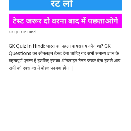
o
A
e
d
r
i
o
p
r
I
a
n
k
p
n
m
k
GK Quiz In Hindi
GK Quiz In Hindi: भारत का पहला वायसराय कौन था? GK
Questions का ऑनलइन टेस्ट देना चाहिए यह सभी समान्य ज्ञान के
महत्वपूर्ण प्रश्न है इसलिए इसका ऑनलाइन टेस्ट जरूर देना इससे आप
सभी को एक्साम्स में बोहत फायदा होगा |