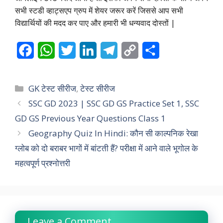
सभी स्टडी व्हाट्सएप ग्रुप में शेयर जरूर करें जिससे आप सभी
विद्यार्थियों की मदद कर पाए और हमारी भी धन्यवाद दोस्तों |
F
W
T
L
T
C
S
a
h
w
i
e
o
h
c
a
i
n
l
p
a
Categories
GK टेस्ट सीरीज
,
टेस्ट सीरीज
e
t
t
k
e
y
r
SSC GD 2023 | SSC GD GS Practice Set 1, SSC
GD GS Previous Year Questions Class 1
b
s
t
e
g
L
e
Geography Quiz In Hindi: कौन सी काल्पनिक रेखा
o
A
e
d
r
i
ग्लोब को दो बराबर भागों में बांटती हैं? परीक्षा में आने वाले भूगोल के
o
p
r
I
a
n
महत्वपूर्ण प्रश्नोत्तरी
k
p
n
m
k
Leave a Comment