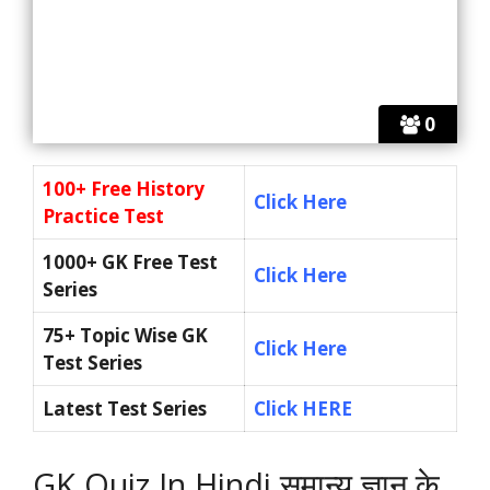
0
100+ Free History
Click Here
Practice Test
1000+ GK Free Test
Click Here
Series
75+ Topic Wise GK
Click Here
Test Series
Latest Test Series
Click HERE
GK Quiz In Hindi समान्य ज्ञान के