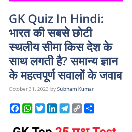
GK Quiz In Hindi:
भारत की सबसे छोटी
स्थलीय सीमा किस देश के
साथ लगती है? समान्य ज्ञान
के महत्वपूर्ण सवालों के जवाब
October 31, 2023
by
Subham Kumar
F
W
T
L
T
C
S
a
h
w
i
e
o
h
c
a
i
n
l
p
a