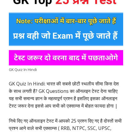
e
t
t
k
e
y
r
b
s
t
e
g
L
e
o
A
e
d
r
i
o
p
r
I
a
n
k
p
n
m
k
GK Quiz In Hindi
GK Quiz In Hindi: भारत की सबसे छोटी स्थलीय सीमा किस देश
के साथ लगती है? GK Questions का ऑनलइन टेस्ट देना चाहिए
यह सभी समान्य ज्ञान के महत्वपूर्ण प्रश्न है इसलिए इसका ऑनलाइन
टेस्ट जरूर देना इससे आप सभी को एक्साम्स में बोहत फायदा होगा |
निचे दिए गए ऑनलाइन टेस्ट में आपको 25 प्रश्न दिए गए है दोस्तों सभी
प्रश्न आने वाले सभी एक्साम्स ( RRB, NTPC, SSC, UPSC,