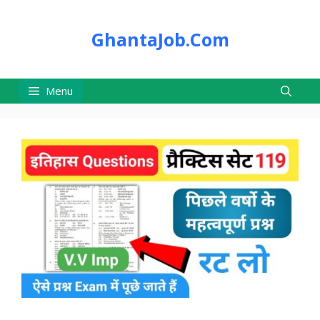
Skip
to
GhantaJob.Com
content
Menu