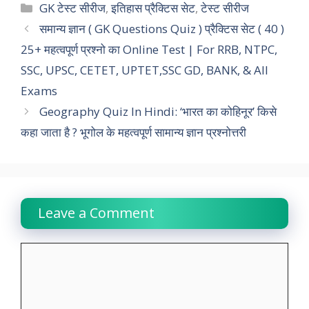
c
a
i
n
l
p
a
Categories
GK टेस्ट सीरीज
,
इतिहास प्रैक्टिस सेट
,
टेस्ट सीरीज
e
t
t
k
e
y
r
समान्य ज्ञान ( GK Questions Quiz ) प्रैक्टिस सेट ( 40 )
25+ महत्वपूर्ण प्रश्नो का Online Test | For RRB, NTPC,
b
s
t
e
g
L
e
SSC, UPSC, CETET, UPTET,SSC GD, BANK, & All
o
A
e
d
r
i
Exams
o
p
r
I
a
n
Geography Quiz In Hindi: ‘भारत का कोहिनूर’ किसे
k
p
n
m
k
कहा जाता है ? भूगोल के महत्वपूर्ण सामान्य ज्ञान प्रश्नोत्तरी
Leave a Comment
Comment