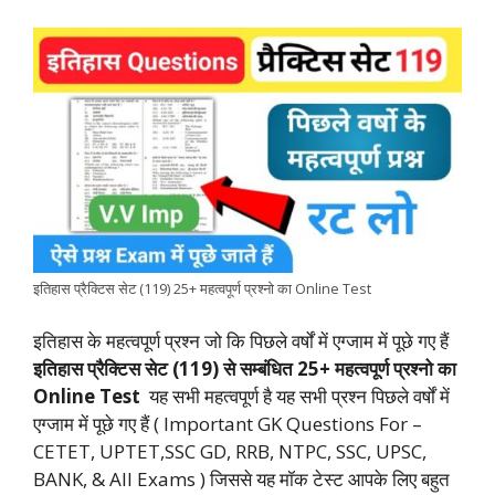
a
h
w
i
e
o
h
c
a
i
n
l
p
a
e
t
t
k
e
y
r
b
s
t
e
g
L
e
o
A
e
d
r
i
o
p
r
I
a
n
k
p
n
m
k
इतिहास प्रैक्टिस सेट (119) 25+ महत्वपूर्ण प्रश्नो का Online Test
इतिहास के महत्वपूर्ण प्रश्न जो कि पिछले वर्षों में एग्जाम में पूछे गए हैं
इतिहास प्रैक्टिस सेट (119) से सम्बंधित 25+ महत्वपूर्ण प्रश्नो का
Online Test
यह सभी महत्वपूर्ण है यह सभी प्रश्न पिछले वर्षों में
एग्जाम में पूछे गए हैं ( Important GK Questions For –
CETET, UPTET,SSC GD, RRB, NTPC, SSC, UPSC,
BANK, & All Exams ) जिससे यह मॉक टेस्ट आपके लिए बहुत