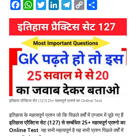
F
W
T
L
T
C
S
a
h
w
i
e
o
h
c
a
i
n
l
p
a
e
t
t
k
e
y
r
b
s
t
e
g
L
e
o
A
e
d
r
i
o
p
r
I
a
n
k
p
n
m
k
इतिहास प्रैक्टिस सेट (127) 25+ महत्वपूर्ण प्रश्नो का Online Test
इतिहास के महत्वपूर्ण प्रश्न जो कि पिछले वर्षों में एग्जाम में पूछे गए हैं
इतिहास प्रैक्टिस सेट (127) से सम्बंधित 25+ महत्वपूर्ण प्रश्नो का
Online Test
यह सभी महत्वपूर्ण है यह सभी प्रश्न पिछले वर्षों में