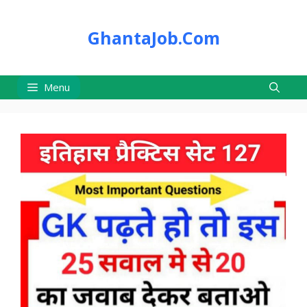
Skip
to
GhantaJob.Com
content
Menu