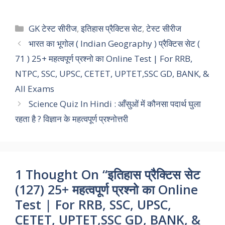
a
h
w
i
e
o
h
c
a
i
n
l
p
a
Categories
GK टेस्ट सीरीज
,
इतिहास प्रैक्टिस सेट
,
टेस्ट सीरीज
e
t
t
k
e
y
r
भारत का भूगोल ( Indian Geography ) प्रैक्टिस सेट (
71 ) 25+ महत्वपूर्ण प्रश्नो का Online Test | For RRB,
b
s
t
e
g
L
e
NTPC, SSC, UPSC, CETET, UPTET,SSC GD, BANK, &
o
A
e
d
r
i
All Exams
o
p
r
I
a
n
Science Quiz In Hindi : आँसुओं में कौनसा पदार्थ घुला
k
p
n
m
k
रहता है ? विज्ञान के महत्वपूर्ण प्रश्नोत्तरी
1 Thought On “इतिहास प्रैक्टिस सेट
(127) 25+ महत्वपूर्ण प्रश्नो का Online
Test | For RRB, SSC, UPSC,
CETET, UPTET,SSC GD, BANK, &