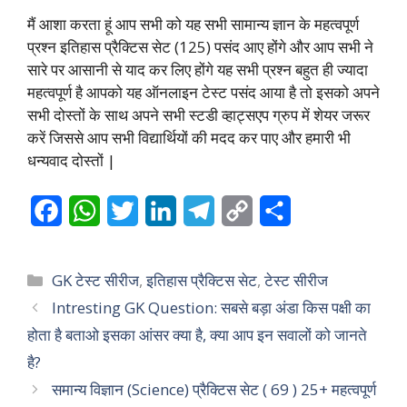
मैं आशा करता हूं आप सभी को यह सभी सामान्य ज्ञान के महत्वपूर्ण
प्रश्न इतिहास प्रैक्टिस सेट (125) पसंद आए होंगे और आप सभी ने
सारे पर आसानी से याद कर लिए होंगे यह सभी प्रश्न बहुत ही ज्यादा
महत्वपूर्ण है आपको यह ऑनलाइन टेस्ट पसंद आया है तो इसको अपने
सभी दोस्तों के साथ अपने सभी स्टडी व्हाट्सएप ग्रुप में शेयर जरूर
करें जिससे आप सभी विद्यार्थियों की मदद कर पाए और हमारी भी
धन्यवाद दोस्तों |
F
W
T
L
T
C
S
a
h
w
i
e
o
h
c
a
i
n
l
p
a
Categories
GK टेस्ट सीरीज
,
इतिहास प्रैक्टिस सेट
,
टेस्ट सीरीज
e
t
t
k
e
y
r
Intresting GK Question: सबसे बड़ा अंडा किस पक्षी का
होता है बताओ इसका आंसर क्‍या है, क्या आप इन सवालों को जानते
b
s
t
e
g
L
e
है?
o
A
e
d
r
i
समान्य विज्ञान (Science) प्रैक्टिस सेट ( 69 ) 25+ महत्वपूर्ण
o
p
r
I
a
n