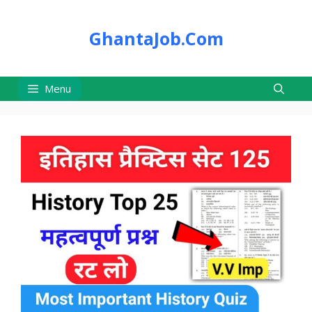
Skip
to
GhantaJob.Com
content
Menu