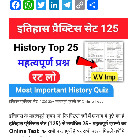
F
W
T
L
T
C
S
a
h
w
i
e
o
h
c
a
i
n
l
p
a
e
t
t
k
e
y
r
b
s
t
e
g
L
e
o
A
e
d
r
i
o
p
r
I
a
n
k
p
n
m
k
इतिहास प्रैक्टिस सेट (125) 25+ महत्वपूर्ण प्रश्नो का Online Test
इतिहास के महत्वपूर्ण प्रश्न जो कि पिछले वर्षों में एग्जाम में पूछे गए हैं
इतिहास प्रैक्टिस सेट (125) से सम्बंधित 25+ महत्वपूर्ण प्रश्नो का
Online Test
यह सभी महत्वपूर्ण है यह सभी प्रश्न पिछले वर्षों में