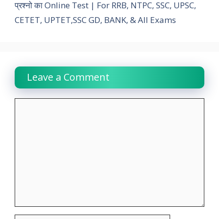
प्रश्नो का Online Test | For RRB, NTPC, SSC, UPSC,
k
p
n
m
k
CETET, UPTET,SSC GD, BANK, & All Exams
Leave a Comment
Comment