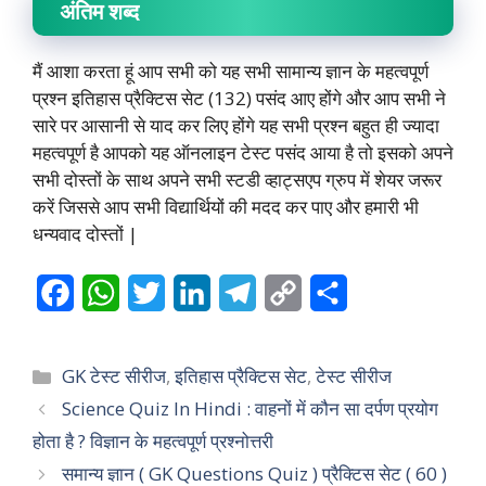
अंतिम शब्द
मैं आशा करता हूं आप सभी को यह सभी सामान्य ज्ञान के महत्वपूर्ण
प्रश्न इतिहास प्रैक्टिस सेट (132) पसंद आए होंगे और आप सभी ने
सारे पर आसानी से याद कर लिए होंगे यह सभी प्रश्न बहुत ही ज्यादा
महत्वपूर्ण है आपको यह ऑनलाइन टेस्ट पसंद आया है तो इसको अपने
सभी दोस्तों के साथ अपने सभी स्टडी व्हाट्सएप ग्रुप में शेयर जरूर
करें जिससे आप सभी विद्यार्थियों की मदद कर पाए और हमारी भी
धन्यवाद दोस्तों |
F
W
T
L
T
C
S
a
h
w
i
e
o
h
c
a
i
n
l
p
a
Categories
GK टेस्ट सीरीज
,
इतिहास प्रैक्टिस सेट
,
टेस्ट सीरीज
e
t
t
k
e
y
r
Science Quiz In Hindi : वाहनों में कौन सा दर्पण प्रयोग
होता है ? विज्ञान के महत्वपूर्ण प्रश्नोत्तरी
b
s
t
e
g
L
e
समान्य ज्ञान ( GK Questions Quiz ) प्रैक्टिस सेट ( 60 )
o
A
e
d
r
i