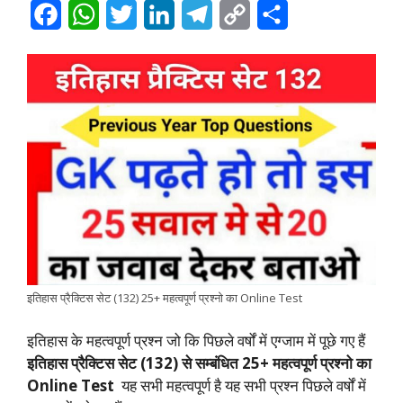
F
W
T
L
T
C
S
a
h
w
i
e
o
h
c
a
i
n
l
p
a
e
t
t
k
e
y
r
b
s
t
e
g
L
e
o
A
e
d
r
i
o
p
r
I
a
n
k
p
n
m
k
इतिहास प्रैक्टिस सेट (132) 25+ महत्वपूर्ण प्रश्नो का Online Test
इतिहास के महत्वपूर्ण प्रश्न जो कि पिछले वर्षों में एग्जाम में पूछे गए हैं
इतिहास प्रैक्टिस सेट (132) से सम्बंधित 25+ महत्वपूर्ण प्रश्नो का
Online Test
यह सभी महत्वपूर्ण है यह सभी प्रश्न पिछले वर्षों में