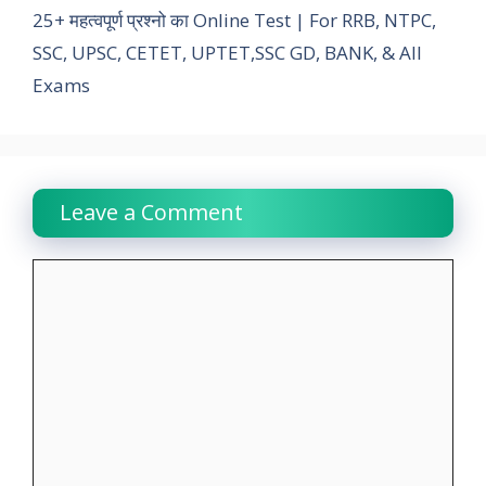
25+ महत्वपूर्ण प्रश्नो का Online Test | For RRB, NTPC,
o
p
r
I
a
n
SSC, UPSC, CETET, UPTET,SSC GD, BANK, & All
k
p
n
m
k
Exams
Leave a Comment
Comment