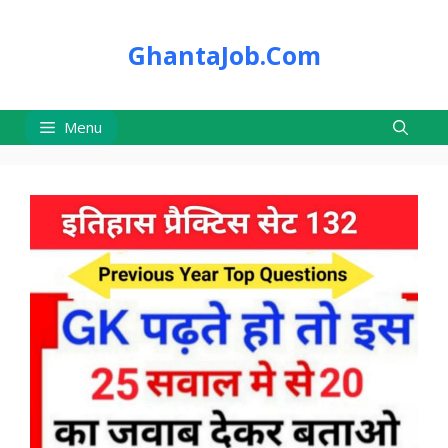
Skip
to
GhantaJob.Com
content
Menu