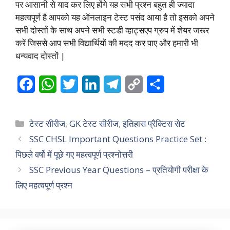
पर आसानी से याद कर लिए होंगे यह सभी प्रश्न बहुत ही ज्यादा
महत्वपूर्ण है आपको यह ऑनलाइन टेस्ट पसंद आया है तो इसको अपने
सभी दोस्तों के साथ अपने सभी स्टडी व्हाट्सएप ग्रुप में शेयर जरूर
करें जिससे आप सभी विद्यार्थियों की मदद कर पाए और हमारी भी
धन्यवाद दोस्तों |
F
W
T
L
T
C
S
a
h
w
i
e
o
h
c
a
i
n
l
p
a
Categories
टेस्ट सीरीज
,
GK टेस्ट सीरीज
,
इतिहास प्रैक्टिस सेट
e
t
t
k
e
y
r
SSC CHSL Important Questions Practice Set :
पिछले वर्षो में पूछे गए महत्वपूर्ण प्रश्नोत्तरी
b
s
t
e
g
L
e
SSC Previous Year Questions – प्रतियोगी परीक्षा के
o
A
e
d
r
i
लिए महत्वपूर्ण प्रश्न
o
p
r
I
a
n
k
p
n
m
k