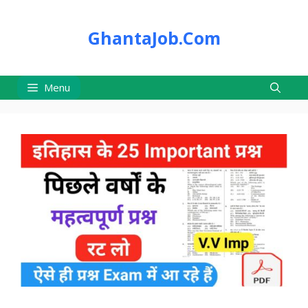
Skip
to
GhantaJob.Com
content
Menu