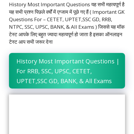
c
a
i
n
l
p
a
History Most Important Questions यह सभी महत्वपूर्ण है
e
t
t
k
e
y
r
यह सभी प्रश्न पिछले वर्षों में एग्जाम में पूछे गए हैं ( Important GK
Questions For – CETET, UPTET,SSC GD, RRB,
b
s
t
e
g
L
e
NTPC, SSC, UPSC, BANK, & All Exams ) जिससे यह मॉक
o
A
e
d
r
i
टेस्ट आपके लिए बहुत ज्यादा महत्वपूर्ण हो जाता है इसका ऑनलाइन
o
p
r
I
a
n
टेस्ट आप सभी जरूर देना
k
p
n
m
k
History Most Important Questions |
For RRB, SSC, UPSC, CETET,
UPTET,SSC GD, BANK, & All Exams