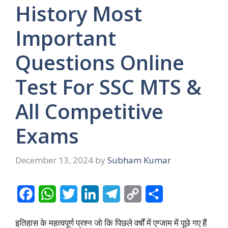
History Most
Important
Questions Online
Test For SSC MTS &
All Competitive
Exams
December 13, 2024
by
Subham Kumar
F
W
T
L
T
C
S
a
h
w
i
e
o
h
इतिहास के महत्वपूर्ण प्रश्न जो कि पिछले वर्षों में एग्जाम में पूछे गए हैं