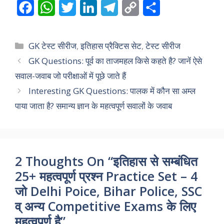
F
W
T
L
T
C
S
a
h
w
i
e
o
h
c
a
i
n
l
p
a
Categories
GK टेस्ट सीरीज
,
इतिहास प्रैक्टिस सेट
,
टेस्ट सीरीज
e
t
t
k
e
y
r
GK Questions: पूर्व का ताजमहल किसे कहते है? जानें ऐसे
सवाल-जवाब जो परीक्षाओं में पूछे जाते हैं
b
s
t
e
g
L
e
Interesting GK Questions: पालक में कौन सा अम्ल
o
A
e
d
r
i
पाया जाता है? समान्य ज्ञान के महत्वपूर्ण सवालों के जवाब
o
p
r
I
a
n
k
p
n
m
k
2 Thoughts On “इतिहास से सम्बंधित
25+ महत्वपूर्ण प्रश्न Practice Set – 4
जो Delhi Poice, Bihar Police, SSC
व् अन्य Competitive Exams के लिए
महत्वपुर्ण है”