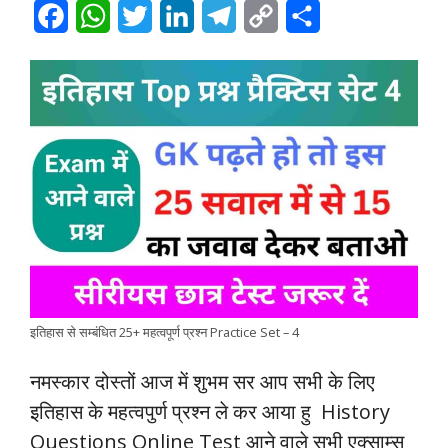
F
W
T
L
T
C
S
a
h
w
i
e
o
h
c
a
i
n
l
p
a
e
t
t
k
e
y
r
b
s
t
e
g
L
e
o
A
e
d
r
i
o
p
r
I
a
n
k
p
n
m
k
इतिहास से सम्बंधित 25+ महत्वपूर्ण प्रश्न Practice Set – 4
नमस्कार दोस्तों आज में शुभम सर आप सभी के लिए
इतिहास के महत्वपुर्ण प्रश्न ले कर आया हु History
Questions Online Test आने वाले सभी एक्साम्स