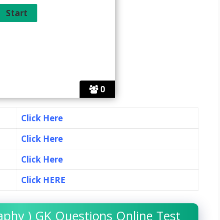
0
Click Here
Click Here
Click Here
Click HERE
raphy ) GK Questions Online Test