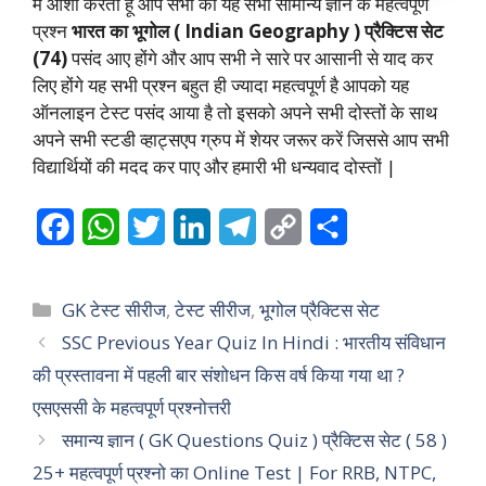
मैं आशा करता हूं आप सभी को यह सभी सामान्य ज्ञान के महत्वपूर्ण
प्रश्न
भारत का भूगोल ( Indian Geography ) प्रैक्टिस सेट
(74)
पसंद आए होंगे और आप सभी ने सारे पर आसानी से याद कर
लिए होंगे यह सभी प्रश्न बहुत ही ज्यादा महत्वपूर्ण है आपको यह
ऑनलाइन टेस्ट पसंद आया है तो इसको अपने सभी दोस्तों के साथ
अपने सभी स्टडी व्हाट्सएप ग्रुप में शेयर जरूर करें जिससे आप सभी
विद्यार्थियों की मदद कर पाए और हमारी भी धन्यवाद दोस्तों |
F
W
T
L
T
C
S
a
h
w
i
e
o
h
c
a
i
n
l
p
a
Categories
GK टेस्ट सीरीज
,
टेस्ट सीरीज
,
भूगोल प्रैक्टिस सेट
e
t
t
k
e
y
r
SSC Previous Year Quiz In Hindi : भारतीय संविधान
की प्रस्तावना में पहली बार संशोधन किस वर्ष किया गया था ?
b
s
t
e
g
L
e
एसएससी के महत्वपूर्ण प्रश्नोत्तरी
o
A
e
d
r
i
समान्य ज्ञान ( GK Questions Quiz ) प्रैक्टिस सेट ( 58 )
o
p
r
I
a
n
25+ महत्वपूर्ण प्रश्नो का Online Test | For RRB, NTPC,
k
p
n
m
k