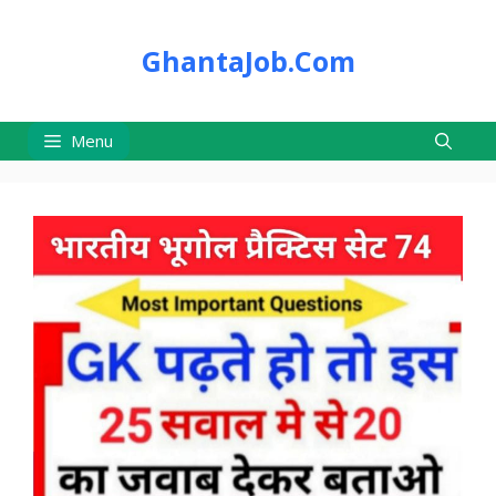
Skip
to
GhantaJob.Com
content
Menu