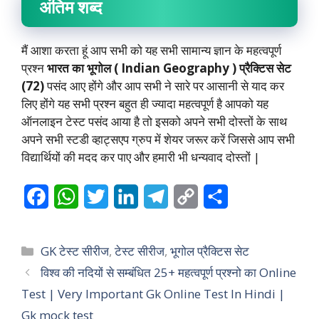
अंतिम शब्द
मैं आशा करता हूं आप सभी को यह सभी सामान्य ज्ञान के महत्वपूर्ण
प्रश्न
भारत का भूगोल ( Indian Geography ) प्रैक्टिस सेट
(72)
पसंद आए होंगे और आप सभी ने सारे पर आसानी से याद कर
लिए होंगे यह सभी प्रश्न बहुत ही ज्यादा महत्वपूर्ण है आपको यह
ऑनलाइन टेस्ट पसंद आया है तो इसको अपने सभी दोस्तों के साथ
अपने सभी स्टडी व्हाट्सएप ग्रुप में शेयर जरूर करें जिससे आप सभी
विद्यार्थियों की मदद कर पाए और हमारी भी धन्यवाद दोस्तों |
F
W
T
L
T
C
S
a
h
w
i
e
o
h
c
a
i
n
l
p
a
Categories
GK टेस्ट सीरीज
,
टेस्ट सीरीज
,
भूगोल प्रैक्टिस सेट
e
t
t
k
e
y
r
विश्व की नदियों से सम्बंधित 25+ महत्वपूर्ण प्रश्नो का Online
Test | Very Important Gk Online Test In Hindi |
b
s
t
e
g
L
e
Gk mock test
o
A
e
d
r
i