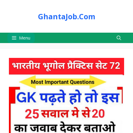
Skip
to
GhantaJob.Com
content
Menu