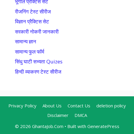
भूगोल प्रैक्टिस सेट
रीजनिंग टेस्ट सीरीज
विज्ञान प्रैक्टिस सेट
सरकारी नोकरी जानकारी
सामान्य ज्ञान
सामान्य फुल फॉर्म
सिंधु घाटी सभ्यता Quizes
हिन्दी व्याकरण टेस्ट सीरीज
Privacy Policy
About Us
Contact Us
deletion policy
Disclaimer
DMCA
© 2026 GhantaJob.Com
• Built with
GeneratePress