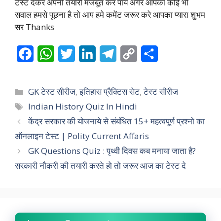
टेस्ट देकर अपनी तयारी मजबूत कर पाय अगर आपको कोई भी
सवाल हमसे पूछना है तो आप हमे कमेंट जरूर करे आपका प्यारा शुभम
सर Thanks
F
W
T
L
T
C
S
a
h
w
i
e
o
h
c
a
i
n
l
p
a
Categories
GK टेस्ट सीरीज
,
इतिहास प्रैक्टिस सेट
,
टेस्ट सीरीज
e
t
t
k
e
y
r
Tags
Indian History Quiz In Hindi
केंद्र सरकार की योजनाये से संबंधित 15+ महत्वपूर्ण प्रश्नो का
b
s
t
e
g
L
e
ऑनलाइन टेस्ट | Polity Current Affaris
o
A
e
d
r
i
GK Questions Quiz : पृथ्वी दिवस कब मनाया जाता है?
o
p
r
I
a
n
सरकारी नौकरी की तयारी करते हो तो जरूर आज का टेस्ट दे
k
p
n
m
k