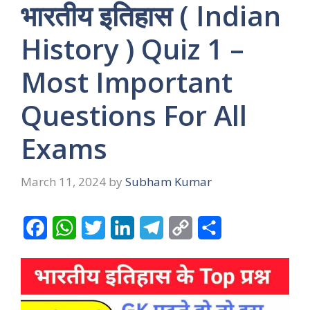
भारतीय इतिहास ( Indian
History ) Quiz 1 –
Most Important
Questions For All
Exams
March 11, 2024
by
Subham Kumar
F
W
T
L
T
C
S
a
h
w
i
e
o
h
c
a
i
n
l
p
a
e
t
t
k
e
y
r