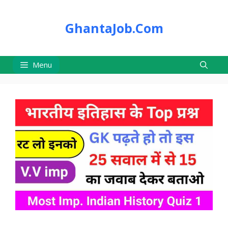
Skip
to
GhantaJob.Com
content
Menu