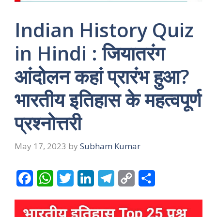
Indian History Quiz
in Hindi : जियातरंग
आंदोलन कहां प्रारंभ हुआ?
भारतीय इतिहास के महत्वपूर्ण
प्रश्नोत्तरी
May 17, 2023
by
Subham Kumar
F
W
T
L
T
C
S
a
h
w
i
e
o
h
c
a
i
n
l
p
a