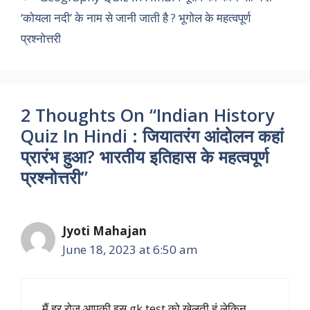
‘कोयला नदी’ के नाम से जानी जाती है ? भूगोल के महत्वपूर्ण
o
p
r
I
a
n
प्रश्नोत्तरी
k
p
n
m
k
2 Thoughts On “Indian History
Quiz In Hindi : जियातरंग आंदोलन कहां
प्रारंभ हुआ? भारतीय इतिहास के महत्वपूर्ण
प्रश्नोत्तरी”
Jyoti Mahajan
June 18, 2023 at 6:50 am
मैं हर रोज़ आपकी इस gk test को खेलती हूं लेकिन