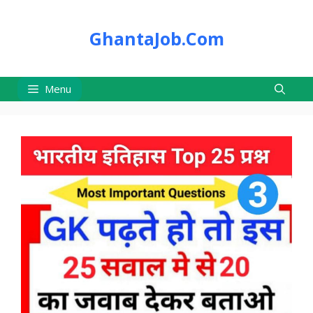
Skip
to
GhantaJob.Com
content
Menu