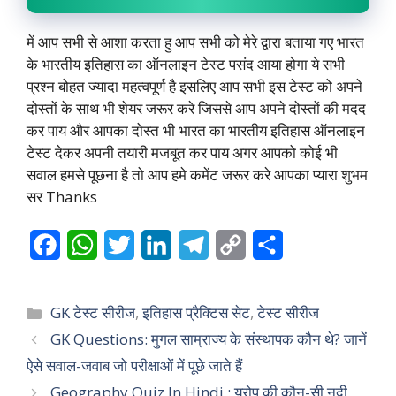
में आप सभी से आशा करता हु आप सभी को मेरे द्वारा बताया गए भारत
के भारतीय इतिहास का ऑनलाइन टेस्ट पसंद आया होगा ये सभी
प्रश्न बोहत ज्यादा महत्वपूर्ण है इसलिए आप सभी इस टेस्ट को अपने
दोस्तों के साथ भी शेयर जरूर करे जिससे आप अपने दोस्तों की मदद
कर पाय और आपका दोस्त भी भारत का भारतीय इतिहास ऑनलाइन
टेस्ट देकर अपनी तयारी मजबूत कर पाय अगर आपको कोई भी
सवाल हमसे पूछना है तो आप हमे कमेंट जरूर करे आपका प्यारा शुभम
सर Thanks
F
W
T
L
T
C
S
a
h
w
i
e
o
h
c
a
i
n
l
p
a
Categories
GK टेस्ट सीरीज
,
इतिहास प्रैक्टिस सेट
,
टेस्ट सीरीज
e
t
t
k
e
y
r
GK Questions: मुगल साम्राज्य के संस्थापक कौन थे? जानें
ऐसे सवाल-जवाब जो परीक्षाओं में पूछे जाते हैं
b
s
t
e
g
L
e
Geography Quiz In Hindi : यूरोप की कौन-सी नदी
o
A
e
d
r
i