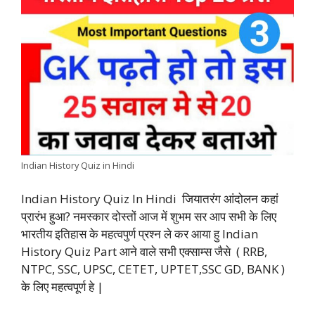
e
t
t
k
e
y
r
b
s
t
e
g
L
e
o
A
e
d
r
i
o
p
r
I
a
n
k
p
n
m
k
Indian History Quiz in Hindi
Indian History Quiz In Hindi जियातरंग आंदोलन कहां
प्रारंभ हुआ? नमस्कार दोस्तों आज में शुभम सर आप सभी के लिए
भारतीय इतिहास के महत्वपुर्ण प्रश्न ले कर आया हु Indian
History Quiz Part आने वाले सभी एक्साम्स जैसे ( RRB,
NTPC, SSC, UPSC, CETET, UPTET,SSC GD, BANK )
के लिए महत्वपूर्ण हे |