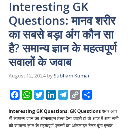
Interesting GK
Questions: मानव शरीर
का सबसे बड़ा अंग कौन सा
है? समान्य ज्ञान के महत्वपूर्ण
सवालों के जवाब
August 12, 2024
by
Subham Kumar
F
W
T
L
T
C
S
a
h
w
i
e
o
h
Interesting GK Questions: GK Questions
अगर आप
c
a
i
n
l
p
a
भी सामान्य ज्ञान का ऑनलाइन टेस्ट देना चाहते हो तो आज मैं आप सभी
e
t
t
k
e
y
r
को सामान्य ज्ञान के महत्वपूर्ण प्रश्नों का ऑनलाइन टेस्ट दूंगा इसके