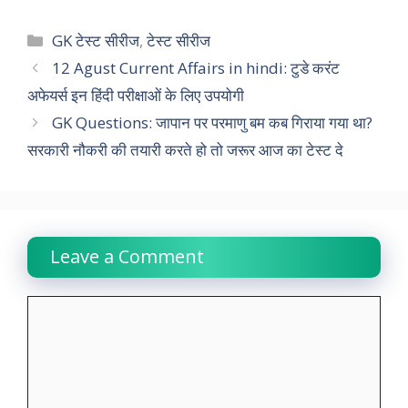
a
h
w
i
e
o
h
c
a
i
n
l
p
a
Categories
GK टेस्ट सीरीज
,
टेस्ट सीरीज
e
t
t
k
e
y
r
12 Agust Current Affairs in hindi: टुडे करंट
अफेयर्स इन हिंदी परीक्षाओं के लिए उपयोगी
b
s
t
e
g
L
e
GK Questions: जापान पर परमाणु बम कब गिराया गया था?
o
A
e
d
r
i
सरकारी नौकरी की तयारी करते हो तो जरूर आज का टेस्ट दे
o
p
r
I
a
n
k
p
n
m
k
Leave a Comment
Comment