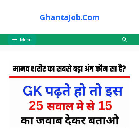
Skip
to
GhantaJob.Com
content
Menu