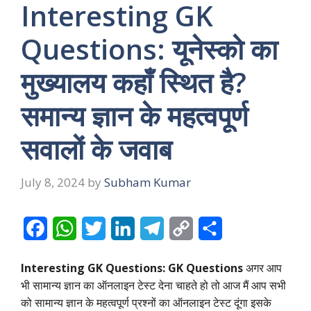
Interesting GK
Questions: यूनेस्को का
मुख्यालय कहाँ स्थित है?
समान्य ज्ञान के महत्वपूर्ण
सवालों के जवाब
July 8, 2024
by
Subham Kumar
F
W
T
L
T
C
S
a
h
w
i
e
o
h
Interesting GK Questions: GK Questions
अगर आप
c
a
i
n
l
p
a
भी सामान्य ज्ञान का ऑनलाइन टेस्ट देना चाहते हो तो आज मैं आप सभी
e
t
t
k
e
y
r
को सामान्य ज्ञान के महत्वपूर्ण प्रश्नों का ऑनलाइन टेस्ट दूंगा इसके