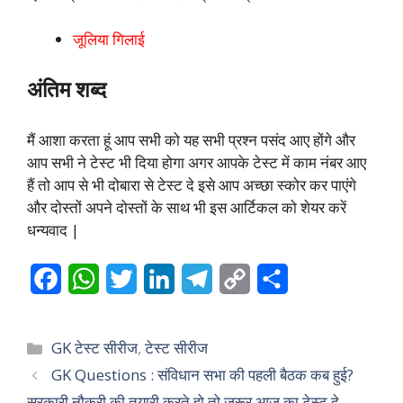
जूलिया गिलाई
अंतिम शब्द
मैं आशा करता हूं आप सभी को यह सभी प्रश्न पसंद आए होंगे और
आप सभी ने टेस्ट भी दिया होगा अगर आपके टेस्ट में काम नंबर आए
हैं तो आप से भी दोबारा से टेस्ट दे इसे आप अच्छा स्कोर कर पाएंगे
और दोस्तों अपने दोस्तों के साथ भी इस आर्टिकल को शेयर करें
धन्यवाद |
F
W
T
L
T
C
S
a
h
w
i
e
o
h
c
a
i
n
l
p
a
Categories
GK टेस्ट सीरीज
,
टेस्ट सीरीज
e
t
t
k
e
y
r
GK Questions : संविधान सभा की पहली बैठक कब हुई?
सरकारी नौकरी की तयारी करते हो तो जरूर आज का टेस्ट दे
b
s
t
e
g
L
e