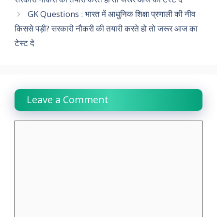
GK Questions : भारत में आधुनिक शिक्षा प्रणाली की नीव
o
A
e
d
r
i
किससे पड़ी? सरकारी नौकरी की तयारी करते हो तो जरूर आज का
o
p
r
I
a
n
टेस्ट दे
k
p
n
m
k
Leave a Comment
Comment