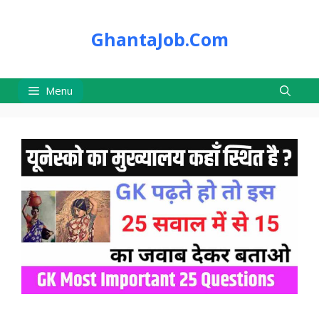
Skip
to
GhantaJob.Com
content
Menu