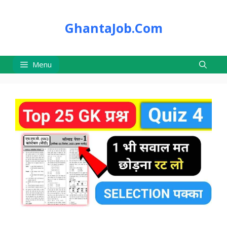
Skip
to
GhantaJob.Com
content
Menu