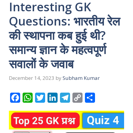
Interesting GK
Questions: भारतीय रेल
की स्थापना कब हुई थी?
समान्य ज्ञान के महत्वपूर्ण
सवालों के जवाब
December 14, 2023
by
Subham Kumar
F
W
T
L
T
C
S
a
h
w
i
e
o
h
c
a
i
n
l
p
a
e
t
t
k
e
y
r