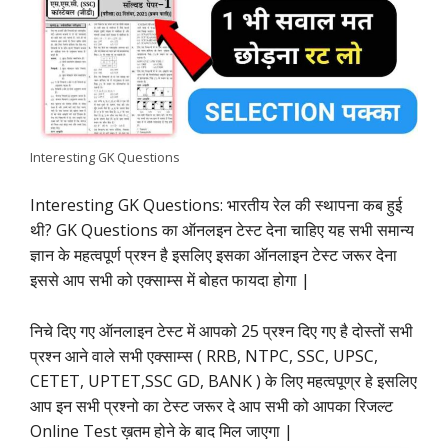
b
s
t
e
g
L
e
o
A
e
d
r
i
o
p
r
I
a
n
k
p
n
m
k
Interesting GK Questions
Interesting GK Questions: भारतीय रेल की स्थापना कब हुई
थी? GK Questions का ऑनलइन टेस्ट देना चाहिए यह सभी समान्य
ज्ञान के महत्वपूर्ण प्रश्न है इसलिए इसका ऑनलाइन टेस्ट जरूर देना
इससे आप सभी को एक्साम्स में बोहत फायदा होगा |
निचे दिए गए ऑनलाइन टेस्ट में आपको 25 प्रश्न दिए गए है दोस्तों सभी
प्रश्न आने वाले सभी एक्साम्स ( RRB, NTPC, SSC, UPSC,
CETET, UPTET,SSC GD, BANK ) के लिए महत्वपूण्र हे इसलिए
आप इन सभी प्रश्नो का टेस्ट जरूर दे आप सभी को आपका रिजल्ट
Online Test ख़तम होने के बाद मिल जाएगा |