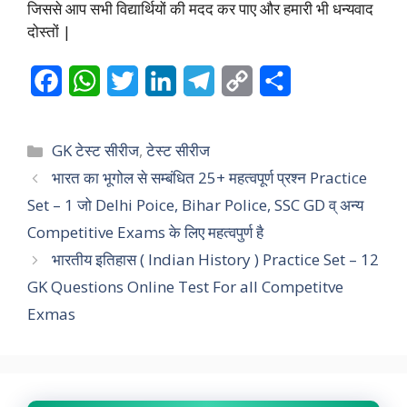
जिससे आप सभी विद्यार्थियों की मदद कर पाए और हमारी भी धन्यवाद
दोस्तों |
F
W
T
L
T
C
S
a
h
w
i
e
o
h
c
a
i
n
l
p
a
Categories
GK टेस्ट सीरीज
,
टेस्ट सीरीज
e
t
t
k
e
y
r
भारत का भूगोल से सम्बंधित 25+ महत्वपूर्ण प्रश्न Practice
Set – 1 जो Delhi Poice, Bihar Police, SSC GD व् अन्य
b
s
t
e
g
L
e
Competitive Exams के लिए महत्वपुर्ण है
o
A
e
d
r
i
भारतीय इतिहास ( Indian History ) Practice Set – 12
o
p
r
I
a
n
GK Questions Online Test For all Competitve
k
p
n
m
k
Exmas