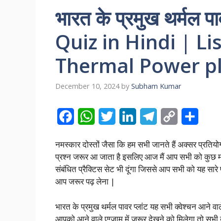
भारत के प्रमुख थर्मल 
Quiz in Hindi | Li
Thermal Power pl
December 10, 2024
by
Subham Kumar
F
W
T
L
T
C
S
a
h
w
i
e
o
h
नमस्कार दोस्तों जैसा कि हम सभी जानते हैं अक्सर प्रतियोगी
c
a
i
n
l
p
a
प्रश्न जरूर आ जाता है इसलिए आज मैं आप सभी को कुछ महत्व
e
t
t
k
e
y
r
संबंधित प्रैक्टिस सेट भी दूंगा जिससे आप सभी को यह सारे 
आप जरूर पढ़ लेना |
b
s
t
e
g
L
e
o
A
e
d
r
i
भारत के प्रमुख थर्मल पावर प्लांट यह सभी क्वेश्चन आने वाले ए
o
p
r
I
a
n
आपको आने वाले एग्जाम में जरूर देखने को मिलेगा तो सभी 