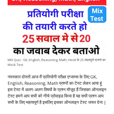
e
t
t
k
e
y
r
b
s
t
e
g
L
e
o
A
e
d
r
i
o
p
r
I
a
n
k
p
n
m
k
MIX Quiz : GK, English, Reasoning, Math, Hindi के 25 महत्वपूर्ण प्रश्नो का
Mock Test
नमस्कार दोस्तों आज मैं प्रतियोगी परीक्षा एग्जाम्स के लिए GK,
English, Reasoning, Math प्रश्नों का टेस्ट लेकर आया हूं
इस टेस्ट में अलग-अलग विषयों के प्रश्न मौजूद हैं जिसका ऑनलाइन
टेस्ट हमने आप सभी को नीचे प्रोवाइड किया है यह सभी प्रश्न आप
सभी के लिए महत्वपूर्ण है इसलिए इसका ऑनलाइन टेस्ट जरूर देना |