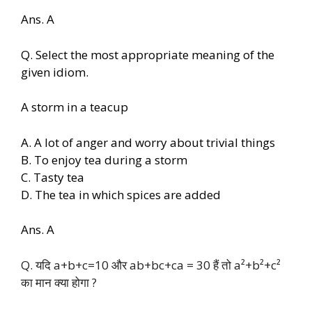
Ans. A
Q. Select the most appropriate meaning of the
given idiom.
A storm in a teacup
A. A lot of anger and worry about trivial things
B. To enjoy tea during a storm
C. Tasty tea
D. The tea in which spices are added
Ans. A
Q. यदि a+b+c=10 और ab+bc+ca = 30 हैं तो a²+b²+c²
का मान क्या होगा ?