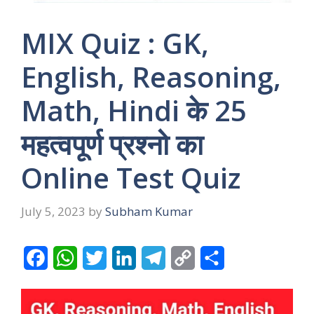
MIX Quiz : GK,
English, Reasoning,
Math, Hindi के 25
महत्वपूर्ण प्रश्नो का
Online Test Quiz
July 5, 2023
by
Subham Kumar
F
W
T
L
T
C
S
a
h
w
i
e
o
h
c
a
i
n
l
p
a