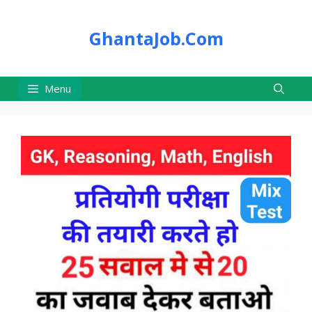
Skip
to
GhantaJob.Com
content
Menu