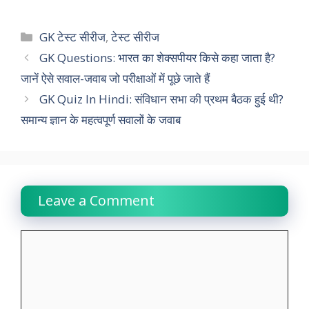
a
h
w
i
e
o
h
c
a
i
n
l
p
a
Categories
GK टेस्ट सीरीज
,
टेस्ट सीरीज
e
t
t
k
e
y
r
GK Questions: भारत का शेक्सपीयर किसे कहा जाता है?
जानें ऐसे सवाल-जवाब जो परीक्षाओं में पूछे जाते हैं
b
s
t
e
g
L
e
GK Quiz In Hindi: संविधान सभा की प्रथम बैठक हुई थी?
o
A
e
d
r
i
समान्य ज्ञान के महत्वपूर्ण सवालों के जवाब
o
p
r
I
a
n
k
p
n
m
k
Leave a Comment
Comment