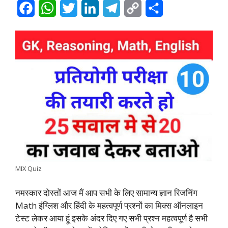
F
W
T
L
T
C
S
a
h
w
i
e
o
h
c
a
i
n
l
p
a
e
t
t
k
e
y
r
b
s
t
e
g
L
e
o
A
e
d
r
i
o
p
r
I
a
n
k
p
n
m
k
MIX Quiz
नमस्कार दोस्तों आज मैं आप सभी के लिए सामान्य ज्ञान रिजनिंग
Math इंग्लिश और हिंदी के महत्वपूर्ण प्रश्नों का मिक्स ऑनलाइन
टेस्ट लेकर आया हूं इसके अंदर दिए गए सभी प्रश्न महत्वपूर्ण है सभी