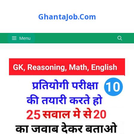
Skip
to
GhantaJob.Com
content
Menu