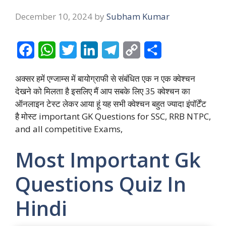
December 10, 2024
by
Subham Kumar
F
W
T
L
T
C
S
a
h
w
i
e
o
h
अक्सर हमें एग्जाम्स में बायोग्राफी से संबंधित एक न एक क्वेश्चन
c
a
i
n
l
p
a
देखने को मिलता है इसलिए मैं आप सबके लिए 35 क्वेश्चन का
e
t
t
k
e
y
r
ऑनलाइन टेस्ट लेकर आया हूं यह सभी क्वेश्चन बहुत ज्यादा इंपॉर्टेंट
है मोस्ट important GK Questions for SSC, RRB NTPC,
b
s
t
e
g
L
e
and all competitive Exams,
o
A
e
d
r
i
Most Important Gk
o
p
r
I
a
n
k
p
n
m
k
Questions Quiz In
Hindi