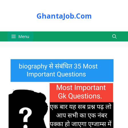
Skip
to
GhantaJob.Com
content
Menu