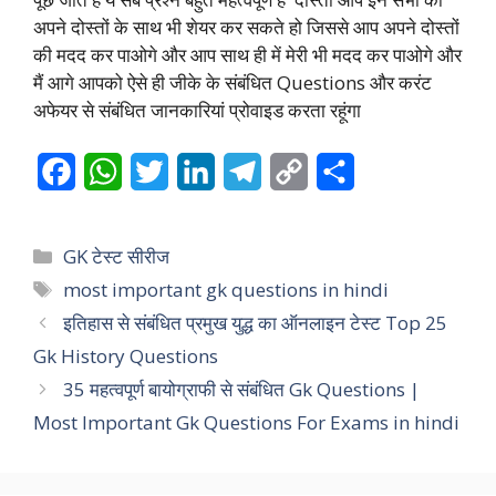
अपने दोस्तों के साथ भी शेयर कर सकते हो जिससे आप अपने दोस्तों
की मदद कर पाओगे और आप साथ ही में मेरी भी मदद कर पाओगे और
मैं आगे आपको ऐसे ही जीके के संबंधित Questions और करंट
अफेयर से संबंधित जानकारियां प्रोवाइड करता रहूंगा
F
W
T
L
T
C
S
a
h
w
i
e
o
h
c
a
i
n
l
p
a
Categories
GK टेस्ट सीरीज
e
t
t
k
e
y
r
Tags
most important gk questions in hindi
इतिहास से संबंधित प्रमुख युद्ध का ऑनलाइन टेस्ट Top 25
b
s
t
e
g
L
e
Gk History Questions
o
A
e
d
r
i
35 महत्वपूर्ण बायोग्राफी से संबंधित Gk Questions |
o
p
r
I
a
n
Most Important Gk Questions For Exams in hindi
k
p
n
m
k