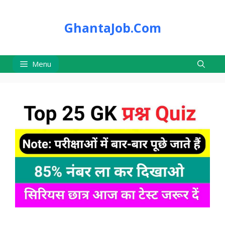
Skip
to
GhantaJob.Com
content
Menu