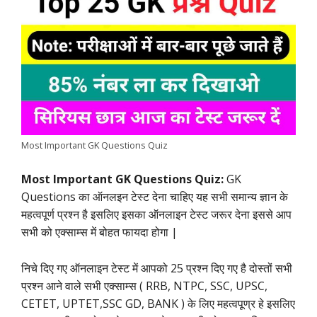
e
t
t
k
e
y
r
b
s
t
e
g
L
e
o
A
e
d
r
i
o
p
r
I
a
n
k
p
n
m
k
Most Important GK Questions Quiz
Most Important GK Questions Quiz:
GK
Questions का ऑनलइन टेस्ट देना चाहिए यह सभी समान्य ज्ञान के
महत्वपूर्ण प्रश्न है इसलिए इसका ऑनलाइन टेस्ट जरूर देना इससे आप
सभी को एक्साम्स में बोहत फायदा होगा |
निचे दिए गए ऑनलाइन टेस्ट में आपको 25 प्रश्न दिए गए है दोस्तों सभी
प्रश्न आने वाले सभी एक्साम्स ( RRB, NTPC, SSC, UPSC,
CETET, UPTET,SSC GD, BANK ) के लिए महत्वपूण्र हे इसलिए