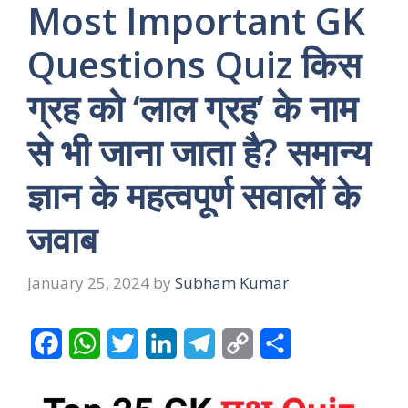
Most Important GK
Questions Quiz किस
ग्रह को ‘लाल ग्रह’ के नाम
से भी जाना जाता है? समान्य
ज्ञान के महत्वपूर्ण सवालों के
जवाब
January 25, 2024
by
Subham Kumar
F
W
T
L
T
C
S
a
h
w
i
e
o
h
c
a
i
n
l
p
a