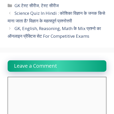
c
a
i
n
l
p
a
Categories
GK टेस्ट सीरीज
,
टेस्ट सीरीज
e
t
t
k
e
y
r
Science Quiz In Hindi : कोशिका विज्ञान के जनक किसे
माना जाता है? विज्ञान के महत्वपूर्ण प्रश्नोत्तरी
b
s
t
e
g
L
e
GK, English, Reasoning, Math के Mix प्रश्नो का
o
A
e
d
r
i
ऑनलाइन प्रैक्टिस सेट For Competitive Exams
o
p
r
I
a
n
k
p
n
m
k
Leave a Comment
Comment