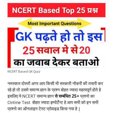
a
h
w
i
e
o
h
c
a
i
n
l
p
a
e
t
t
k
e
y
r
b
s
t
e
g
L
e
o
A
e
d
r
i
o
p
r
I
a
n
k
p
n
m
k
NCERT Based GK Quiz
नमस्कार दोस्तों अगर आप किसी भी सरकारी नौकरी की तयारी कर
रहे हो तो उसमे समान्य ज्ञान के प्रश्न बोहत ज्यादा महत्वपूर्ण होते हे
इसलिए ये NCERT समान्य ज्ञान
से सम्बंधित 25+
प्रश्नो का
Online Test बोहत ज्यादा इम्पोर्टेन्ट हे आप सभी को इन सभी
प्रश्नो का ऑनलाइन टेस्ट प्रोवाइड किया गया हे |