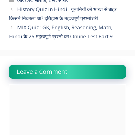
GK टेस्ट सीरीज
,
टेस्ट सीरीज
e
t
t
k
e
y
r
History Quiz in Hindi : यूनानियों को भारत से बाहर
किसने निकाला था? इतिहास के महत्वपूर्ण प्रश्नोत्तरी
b
s
t
e
g
L
e
MIX Quiz : GK, English, Reasoning, Math,
o
A
e
d
r
i
Hindi के 25 महत्वपूर्ण प्रश्नो का Online Test Part 9
o
p
r
I
a
n
k
p
n
m
k
Leave a Comment
Comment