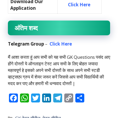
Download Our
Click Here
Application
अंतिम शब्द
Telegram
Group
–
Click Here
मैं आशा करता हूं आप सभी को यह सभी GK Questions पसंद आए
होंगे दोस्तों ये ऑनलाइन टेस्ट आप सभी के लिए बोहत जयादा
महत्वपूर्ण हे इसको अपने सभी दोस्तों के साथ अपने सभी स्टडी
व्हाट्सएप ग्रुप में शेयर जरूर करें जिससे आप सभी विद्यार्थियों की
मदद कर पाए और हमारी भी धन्यवाद दोस्तों |
F
W
T
L
T
C
S
a
h
w
i
e
o
h
c
a
i
n
l
p
a
Categories