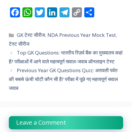
F
W
T
L
T
C
S
a
h
w
i
e
o
h
c
a
i
n
l
p
a
Categories
GK टेस्ट सीरीज
,
NDA Previous Year Mock Test
,
e
t
t
k
e
y
r
टेस्ट सीरीज
Top GK Questions: भारतीय रिज़र्व बैंक का मुख्यालय कहां
b
s
t
e
g
L
e
है? परीक्षाओं में आने वाले महत्वपूर्ण सवाल-जवाब ऑनलाइन टेस्ट
o
A
e
d
r
i
Previous Year GK Questions Quiz: अरावली पर्वत
o
p
r
I
a
n
की सबसे ऊंची चोटी कौन सी है? परीक्षा में पूछे गए महत्वपूर्ण सवाल
k
p
n
m
k
जवाब
Leave a Comment