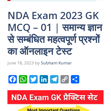
NDA Exam 2023 GK
MCQ – 01 | समान्य ज्ञान
से सम्बंधित महत्वपूर्ण प्रश्नों
का ऑनलाइन टेस्ट
June 18, 2023
by
Subham Kumar
F
W
T
L
T
C
S
a
h
w
i
e
o
h
c
a
i
n
l
p
a
e
t
t
k
e
y
r