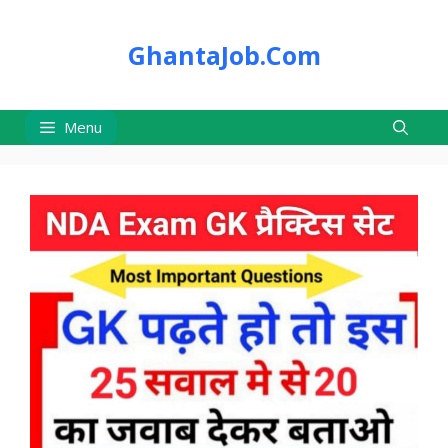
Skip
to
GhantaJob.Com
content
Menu