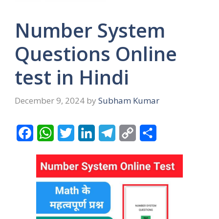
Number System
Questions Online
test in Hindi
December 9, 2024
by
Subham Kumar
F
W
T
L
T
C
S
a
h
w
i
e
o
h
c
a
i
n
l
p
a
e
t
t
k
e
y
r
b
s
t
e
g
L
e
o
A
e
d
r
i