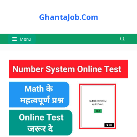
Skip
to
GhantaJob.Com
content
Menu