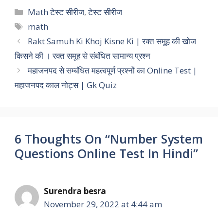
c
a
i
n
l
p
a
Categories
Math टेस्ट सीरीज
,
टेस्ट सीरीज
e
t
t
k
e
y
r
Tags
math
Rakt Samuh Ki Khoj Kisne Ki | रक्त समूह की खोज
b
s
t
e
g
L
e
किसने की । रक्त समूह से संबंधित सामान्य प्रश्न
o
A
e
d
r
i
महाजनपद से सम्बंधित महत्वपूर्ण प्रश्नों का Online Test |
o
p
r
I
a
n
महाजनपद काल नोट्स | Gk Quiz
k
p
n
m
k
6 Thoughts On “Number System
Questions Online Test In Hindi”
Surendra besra
November 29, 2022 at 4:44 am