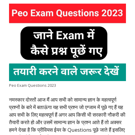
a
h
w
i
e
o
h
c
a
i
n
l
p
a
e
t
t
k
e
y
r
b
s
t
e
g
L
e
o
A
e
d
r
i
o
p
r
I
a
n
k
p
n
m
k
Peo Exam Questions 2023
नमस्कार दोस्तों आज मैं आप सभी को सामान्य ज्ञान के महत्वपूर्ण
प्रश्नों के बारे में बताऊंगा यह सभी प्रश्न जो एग्जाम में पूछे गए हैं यह
आप सभी के लिए महत्वपूर्ण हैं अगर आप किसी भी सरकारी नौकरी की
तैयारी करते हो और उसमें सामान्य ज्ञान के प्रश्न आते हैं तो अक्सर
हमने देखा है कि प्रीवियस ईयर के Questions पूछे जाते हैं इसलिए