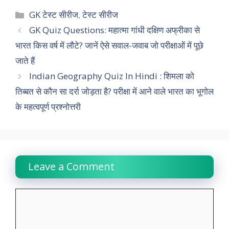
c
a
i
n
l
p
a
Categories
GK टेस्ट सीरीज
,
टेस्ट सीरीज
e
t
t
k
e
y
r
GK Quiz Questions: महात्मा गांधी दक्षिण अफ्रीका से
भारत किस वर्ष में लौटे? जानें ऐसे सवाल-जवाब जो परीक्षाओं में पूछे
b
s
t
e
g
L
e
जाते हैं
o
A
e
d
r
i
Indian Geography Quiz In Hindi : शिमला को
o
p
r
I
a
n
तिब्बत से कौन सा दर्रा जोड़ता है? परीक्षा में आने वाले भारत का भूगोल
k
p
n
m
k
के महत्वपूर्ण प्रश्नोत्तरी
Leave a Comment
Comment