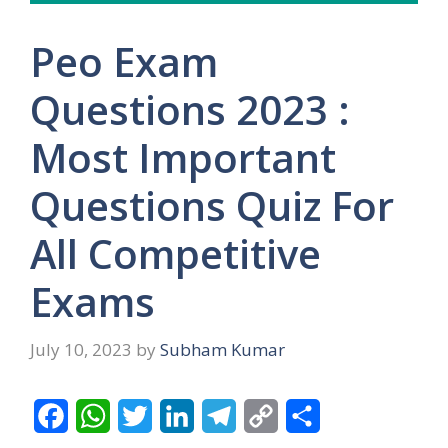
Peo Exam
Questions 2023 :
Most Important
Questions Quiz For
All Competitive
Exams
July 10, 2023
by
Subham Kumar
F
W
T
L
T
C
S