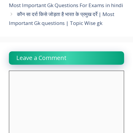
Most Important Gk Questions For Exams in hindi
b
s
t
e
g
L
e
कौन सा दर्रा किसे जोड़ता है भारत के प्रमुख दर्रे | Most
o
A
e
d
r
i
Important Gk questions | Topic Wise gk
o
p
r
I
a
n
k
p
n
m
k
Leave a Comment
Comment