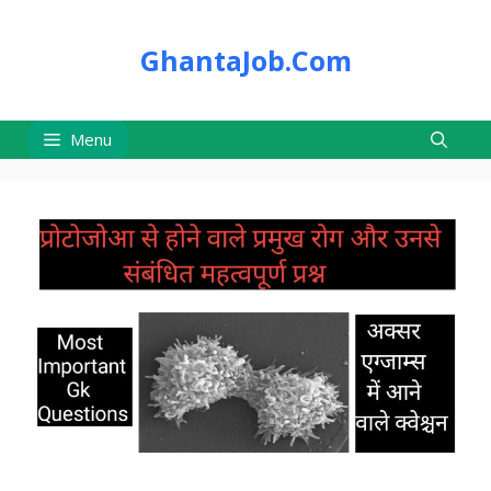
Skip
to
GhantaJob.Com
content
Menu