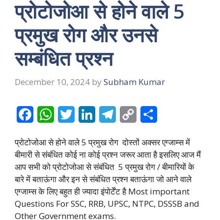
प्रोटोजोआ से होने वाले 5
प्रमुख रोग और उनसे
सम्बंधित प्रश्न
December 10, 2024
by
Subham Kumar
F
W
T
L
T
C
S
a
h
w
i
e
o
h
प्रोटोजोआ से होने वाले 5 प्रमुख रोग दोस्तों अक्सर एग्जाम्स में
c
a
i
n
l
p
a
बीमारी से संबंधित कोई ना कोई प्रश्न जरूर आता है इसलिए आज मैं
e
t
t
k
e
y
r
आप सभी को प्रोटोजोआ से संबंधित 5 प्रमुख रोग / बीमारियों के
बारे में बताऊंगा और इन से संबंधित प्रश्न बताऊंगा जो आने वाले
b
s
t
e
g
L
e
एग्जाम्स के लिए बहुत ही ज्यादा इंपोर्टेंट है Most important
o
A
e
d
r
i
Questions For SSC, RRB, UPSC, NTPC, DSSSB and
o
p
r
I
a
n
Other Government exams.