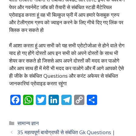
पेपर और गवर्नमेंट जॉब की तैयारी से संबंधित स्टडी मैटेरियल
प्रोवाइड करता हूं वह भी बिल्कुल फ्री में आप हमारे फेसबुक ग्रुप
और टेलीग्राम ग्रुप को ज्वाइन करने के लिए नीचे दिए गए लिंक पर
क्लिक कर सकते हो
मैं आशा करता हूं आप सभी को यह सभी प्रोटोजोआ से होने वाले रोग
याद हो गए होंगे दोस्तों आप इन सभी को अपने दोस्तों के साथ भी
शेयर कर सकते हो जिससे आप अपने दोस्तों की मदद कर पाओगे
और आप साथ ही में मेरी भी मदद कर पाओगे और मैं आगे आपको ऐसे
ही जीके के संबंधित Questions और करंट अफेयर से संबंधित
जानकारियां प्रोवाइड करता रहूंगा
F
W
T
L
T
C
S
a
h
w
i
e
o
h
c
a
i
n
l
p
a
Categories
सामान्य ज्ञान
e
t
t
k
e
y
r
35 महत्वपूर्ण बायोग्राफी से संबंधित Gk Questions |