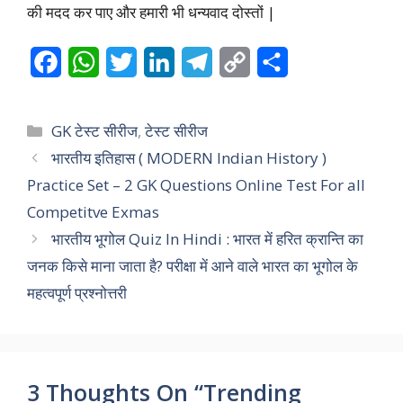
की मदद कर पाए और हमारी भी धन्यवाद दोस्तों |
F
W
T
L
T
C
S
a
h
w
i
e
o
h
c
a
i
n
l
p
a
Categories
GK टेस्ट सीरीज
,
टेस्ट सीरीज
e
t
t
k
e
y
r
भारतीय इतिहास ( MODERN Indian History )
Practice Set – 2 GK Questions Online Test For all
b
s
t
e
g
L
e
Competitve Exmas
o
A
e
d
r
i
भारतीय भूगोल Quiz In Hindi : भारत में हरित क्रान्ति का
o
p
r
I
a
n
जनक किसे माना जाता है? परीक्षा में आने वाले भारत का भूगोल के
k
p
n
m
k
महत्वपूर्ण प्रश्नोत्तरी
3 Thoughts On “Trending