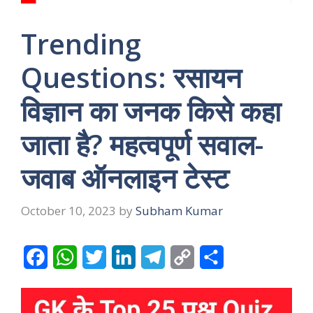
Trending
Questions: रसायन
विज्ञान का जनक किसे कहा
जाता है? महत्वपूर्ण सवाल-
जवाब ऑनलाइन टेस्ट
October 10, 2023
by
Subham Kumar
F
W
T
L
T
C
S
a
h
w
i
e
o
h
c
a
i
n
l
p
a