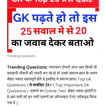
e
t
t
k
e
y
r
b
s
t
e
g
L
e
o
A
e
d
r
i
o
p
r
I
a
n
k
p
n
m
k
Trending Questions
Trending Questions:
नमस्कार दोस्तों अगर आप किसी भी
सरकारी नौकरी की तयारी कर रहे हो तो उसमे समान्य ज्ञान के प्रश्न
बोहत ज्यादा महत्वपूर्ण होते हे इसलिए ये समान्य ज्ञान( Top GK
Questions )
से सम्बंधित 25+
( Top Important GK
Questions ) प्रश्नो का Online Test बोहत ज्यादा इम्पोर्टेन्ट
हे आप सभी को इन सभी प्रश्नो का ऑनलाइन टेस्ट प्रोवाइड किया
गया हे |