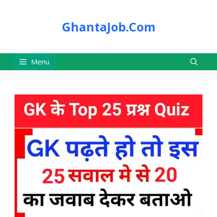
Skip
to
GhantaJob.Com
content
Menu