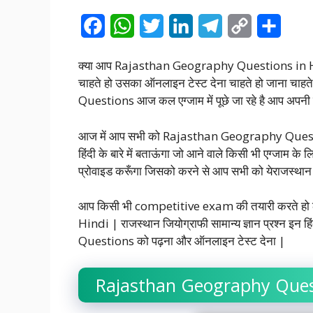
F
W
T
L
T
C
S
a
h
w
i
e
o
h
क्या आप Rajasthan Geography Questions in Hindi 
c
a
i
n
l
p
a
चाहते हो उसका ऑनलाइन टेस्ट देना चाहते हो जाना चाहते हो
e
t
t
k
e
y
r
Questions आज कल एग्जाम में पूछे जा रहे है आप अपनी राज
b
s
t
e
g
L
e
आज में आप सभी को Rajasthan Geography Questions 
o
A
e
d
r
i
हिंदी के बारे में बताऊंगा जो आने वाले किसी भी एग्जाम के
o
p
r
I
a
n
प्रोवाइड करूँगा जिसको करने से आप सभी को येराजस्थान जि
k
p
n
m
k
आप किसी भी competitive exam की तयारी करते ह
Hindi | राजस्थान जियोग्राफी सामान्य ज्ञान प्रश्न इन हिं
Questions को पढ़ना और ऑनलाइन टेस्ट देना |
Rajasthan Geography Ques