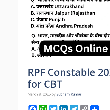
RPF Constable 20
for CBT
March 8, 2025
by
Subham Kumar
F
W
T
L
T
C
S