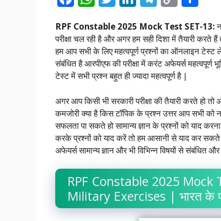
a
h
w
i
e
o
h
RPF Constable 2025 Mock Test SET-13:
न
c
a
i
n
l
p
a
परीक्षा चल रही है और अगर हम सही दिशा में तैयारी करते 
e
t
t
k
e
y
r
हम आप सभी के लिए महत्वपूर्ण प्रश्नों का ऑनलाइन टेस्ट ल
संबंधित है आरपीएफ की परीक्षा में करंट अफेयर्स महत्वपूर
b
s
t
e
g
L
e
टेस्ट में सभी प्रश्न बहुत ही ज्यादा महत्वपूर्ण है |
o
A
e
d
r
i
o
p
r
I
a
n
अगर आप किसी भी सरकारी परीक्षा की तैयारी करते हो 
कमजोरी क्या है किस टॉपिक के प्रश्न उत्तर आप सभी को न
k
p
n
m
k
सफलता पा सकते हो सामान्य ज्ञान के प्रश्नों को याद कर
करके प्रश्नों को याद करें तो हम आसानी से याद कर सकत
अफेयर्स सामान्य ज्ञान और भी विभिन्न विषयों से संबंधित 
RPF Constable 2025 Mock T
Military Exercises | भारत के प्