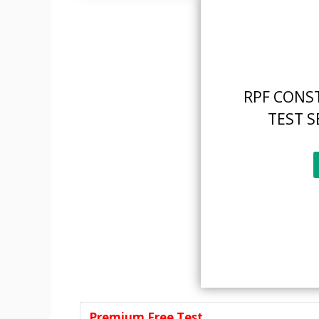
RPF CONS
TEST S
Premium Free Test