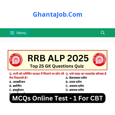
Skip
to
GhantaJob.Com
content
Menu