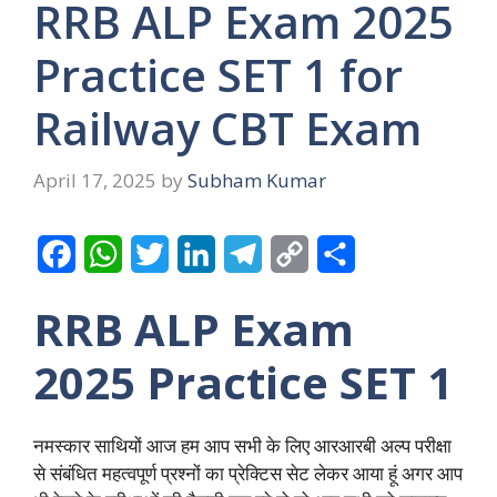
RRB ALP Exam 2025
Practice SET 1 for
Railway CBT Exam
April 17, 2025
by
Subham Kumar
F
W
T
L
T
C
S
a
h
w
i
e
o
h
RRB ALP Exam
c
a
i
n
l
p
a
2025 Practice SET 1
e
t
t
k
e
y
r
b
s
t
e
g
L
e
o
A
e
d
r
i
नमस्कार साथियों आज हम आप सभी के लिए आरआरबी अल्प परीक्षा
से संबंधित महत्वपूर्ण प्रश्नों का प्रेक्टिस सेट लेकर आया हूं अगर आप
o
p
r
I
a
n