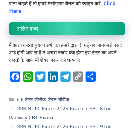
पाना चाहते हैं तो हमारे टेलीग्राम चैनल को ज्वाइन करें-
Click
Here
अंतिम शब्द
मैं आशा करता हूं आप सभी को हमारे द्वारा दी गई यह जानकारी पसंद
आई होगी आप सभी ने अच्छा स्कोर क्या होगा इस टेस्ट को अपने
दोस्तों के साथ भी शेयर जरूर करें धन्यवाद
F
W
T
L
T
C
S
a
h
w
i
e
o
h
c
a
i
n
l
p
a
Categories
GK टेस्ट सीरीज
,
टेस्ट सीरीज
e
t
t
k
e
y
r
RRB NTPC Exam 2025 Practice SET 8 for
Railway CBT Exam
b
s
t
e
g
L
e
RRB NTPC Exam 2025 Practice SET 9 for
o
A
e
d
r
i