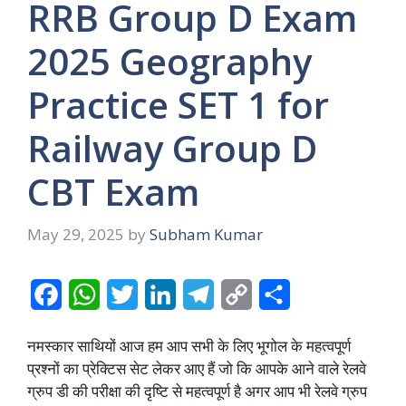
RRB Group D Exam
2025 Geography
Practice SET 1 for
Railway Group D
CBT Exam
May 29, 2025
by
Subham Kumar
F
W
T
L
T
C
S
a
h
w
i
e
o
h
नमस्कार साथियों आज हम आप सभी के लिए भूगोल के महत्वपूर्ण
c
a
i
n
l
p
a
प्रश्नों का प्रेक्टिस सेट लेकर आए हैं जो कि आपके आने वाले रेलवे
e
t
t
k
e
y
r
ग्रुप डी की परीक्षा की दृष्टि से महत्वपूर्ण है अगर आप भी रेलवे ग्रुप