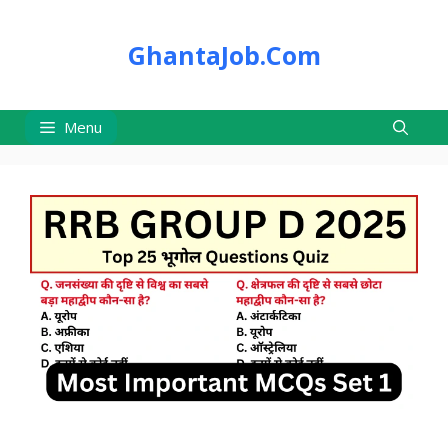
Skip
to
GhantaJob.Com
content
Menu