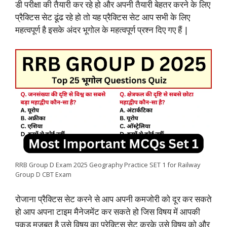
डी परीक्षा की तैयारी कर रहे हो और अपनी तैयारी बेहतर करने के लिए
b
s
t
e
g
L
e
प्रैक्टिस सेट ढूंढ रहे हो तो यह प्रैक्टिस सेट आप सभी के लिए
o
A
e
d
r
i
महत्वपूर्ण है इसके अंदर भूगोल के महत्वपूर्ण प्रश्न दिए गए हैं |
o
p
r
I
a
n
k
p
n
m
k
RRB Group D Exam 2025 Geography Practice SET 1 for Railway
Group D CBT Exam
रोजाना प्रैक्टिस सेट करने से आप अपनी कमजोरी को दूर कर सकते
हो आप अपना टाइम मैनेजमेंट कर सकते हो जिस विषय में आपकी
पकड़ मजबूत है उसे विषय का प्रेक्टिस सेट करके उसे विषय को और