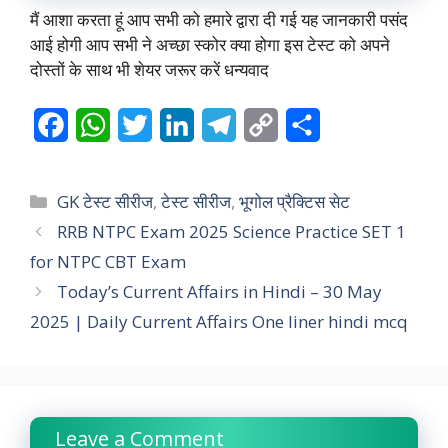
मैं आशा करता हूं आप सभी को हमारे द्वारा दी गई यह जानकारी पसंद
आई होगी आप सभी ने अच्छा स्कोर क्या होगा इस टेस्ट को अपने
दोस्तों के साथ भी शेयर जरूर करें धन्यवाद
F
W
T
L
T
C
S
a
h
w
i
e
o
h
c
a
i
n
l
p
a
Categories
GK टेस्ट सीरीज
,
टेस्ट सीरीज
,
भूगोल प्रैक्टिस सेट
e
t
t
k
e
y
r
RRB NTPC Exam 2025 Science Practice SET 1
for NTPC CBT Exam
b
s
t
e
g
L
e
Today’s Current Affairs in Hindi – 30 May
o
A
e
d
r
i
2025 | Daily Current Affairs One liner hindi mcq
o
p
r
I
a
n
k
p
n
m
k
Leave a Comment