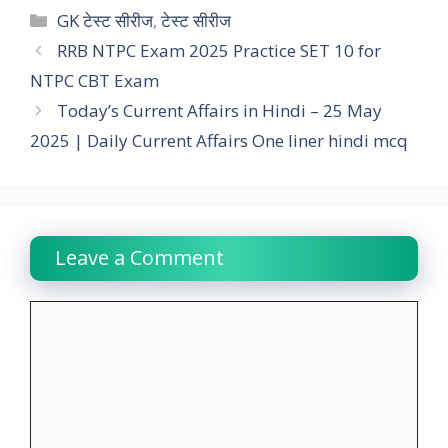
c
a
i
n
l
p
a
Categories
GK टेस्ट सीरीज
,
टेस्ट सीरीज
e
t
t
k
e
y
r
RRB NTPC Exam 2025 Practice SET 10 for
NTPC CBT Exam
b
s
t
e
g
L
e
Today’s Current Affairs in Hindi – 25 May
o
A
e
d
r
i
2025 | Daily Current Affairs One liner hindi mcq
o
p
r
I
a
n
k
p
n
m
k
Leave a Comment
Comment