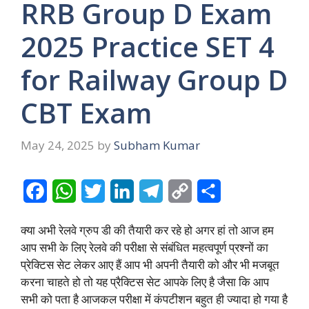
RRB Group D Exam
2025 Practice SET 4
for Railway Group D
CBT Exam
May 24, 2025
by
Subham Kumar
F
W
T
L
T
C
S
a
h
w
i
e
o
h
क्या अभी रेलवे ग्रुप डी की तैयारी कर रहे हो अगर हां तो आज हम
c
a
i
n
l
p
a
आप सभी के लिए रेलवे की परीक्षा से संबंधित महत्वपूर्ण प्रश्नों का
e
t
t
k
e
y
r
प्रेक्टिस सेट लेकर आए हैं आप भी अपनी तैयारी को और भी मजबूत
करना चाहते हो तो यह प्रैक्टिस सेट आपके लिए है जैसा कि आप
b
s
t
e
g
L
e
सभी को पता है आजकल परीक्षा में कंपटीशन बहुत ही ज्यादा हो गया है
o
A
e
d
r
i