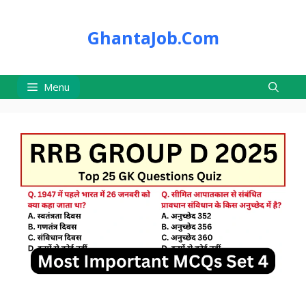
Skip
to
GhantaJob.Com
content
Menu