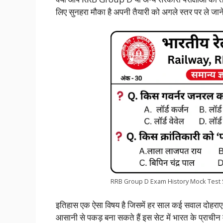
c
a
i
n
l
p
a
लिए सुनहरा मौका है अपनी तैयारी को अगले स्तर पर ले जा
e
t
t
k
e
y
r
b
s
t
e
g
L
e
o
A
e
d
r
i
o
p
r
I
a
n
k
p
n
m
k
RRB Group D Exam History Mock Test 
इतिहास एक ऐसा विषय है जिसमें हर साल कई सवाल दोहराए 
आसानी से पकड़ बना सकते हैं इस सेट में भारत के प्राचीन 