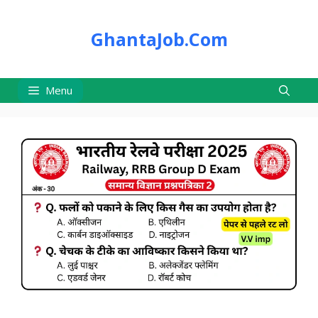
Skip
to
GhantaJob.Com
content
Menu