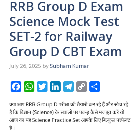
RRB Group D Exam
Science Mock Test
SET-2 for Railway
Group D CBT Exam
July 26, 2025
by
Subham Kumar
F
W
T
L
T
C
S
a
h
w
i
e
o
h
क्या आप RRB Group D परीक्षा की तैयारी कर रहे हैं और सोच रहे
c
a
i
n
l
p
a
हैं कि विज्ञान (Science) के सवालों पर पकड़ कैसे मजबूत करें तो
e
t
t
k
e
y
r
आज का यह Science Practice Set आपके लिए बिल्कुल परफेक्ट
है।
b
s
t
e
g
L
e
o
A
e
d
r
i