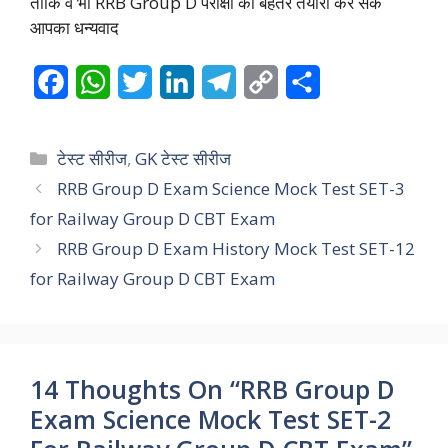
ताकि वे भी RRB Group D परीक्षा की बेहतर तैयारी कर सकें
आपका धन्यवाद
F
W
T
L
T
C
S
a
h
w
i
e
o
h
c
a
i
n
l
p
a
Categories
टेस्ट सीरीज
,
GK टेस्ट सीरीज
e
t
t
k
e
y
r
RRB Group D Exam Science Mock Test SET-3
for Railway Group D CBT Exam
b
s
t
e
g
L
e
RRB Group D Exam History Mock Test SET-12
o
A
e
d
r
i
for Railway Group D CBT Exam
o
p
r
I
a
n
k
p
n
m
k
14 Thoughts On “RRB Group D
Exam Science Mock Test SET-2